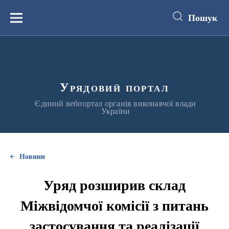
до
основного
Пошук
вмісту
Меню
Урядовий портал
Єдиний вебпортал органів виконавчої влади
України
Новини
Уряд розширив склад
Міжвідомчої комісії з питань
застосування та реалізації