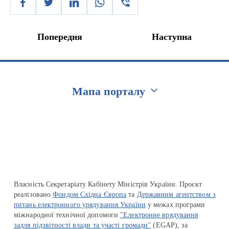
Попередня
Наступна
Мапа порталу
Перейти на сайт Ukraine.ua
Власність Секретаріату Кабінету Міністрів України. Проєкт
реалізовано
Фондом Східна Європа
та
Державним агентством з
питань електронного урядування України
у межах програми
міжнародної технічної допомоги
"Електронне врядування
задля підзвітності влади та участі громади"
(EGAP), за