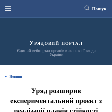
до
основного
Пошук
вмісту
Меню
Урядовий портал
Єдиний вебпортал органів виконавчої влади
України
Новини
Уряд розширив
експериментальний проєкт з
реалізації планів стійкості