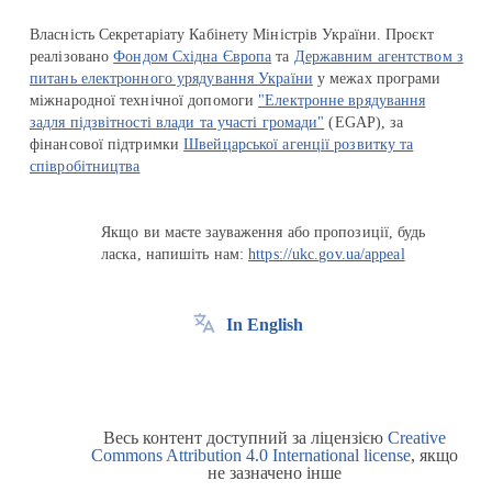
Власність Секретаріату Кабінету Міністрів України. Проєкт
реалізовано
Фондом Східна Європа
та
Державним агентством з
питань електронного урядування України
у межах програми
міжнародної технічної допомоги
"Електронне врядування
задля підзвітності влади та участі громади"
(EGAP), за
фінансової підтримки
Швейцарської агенції розвитку та
співробітництва
Якщо ви маєте зауваження або пропозиції, будь
ласка, напишіть нам:
https://ukc.gov.ua/appeal
In English
Весь контент доступний за ліцензією
Creative
Commons Attribution 4.0 International license
, якщо
не зазначено інше