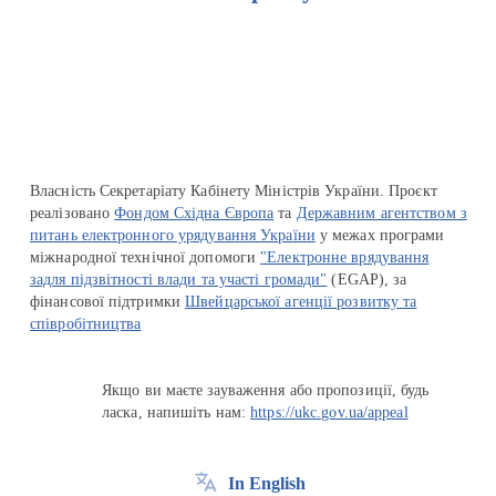
Перейти на сайт Ukraine.ua
Власність Секретаріату Кабінету Міністрів України. Проєкт
реалізовано
Фондом Східна Європа
та
Державним агентством з
питань електронного урядування України
у межах програми
міжнародної технічної допомоги
"Електронне врядування
задля підзвітності влади та участі громади"
(EGAP), за
фінансової підтримки
Швейцарської агенції розвитку та
співробітництва
Якщо ви маєте зауваження або пропозиції, будь
ласка, напишіть нам:
https://ukc.gov.ua/appeal
In English