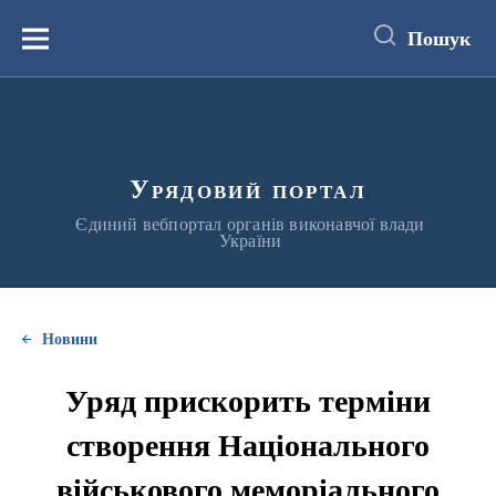
до
основного
Пошук
вмісту
Меню
Урядовий портал
Єдиний вебпортал органів виконавчої влади
України
Новини
Уряд прискорить терміни
створення Національного
військового меморіального