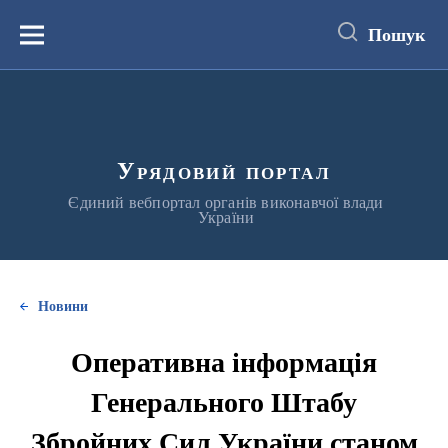
до
основного
Пошук
вмісту
Меню
Урядовий портал
Єдиний вебпортал органів виконавчої влади
України
Новини
Оперативна інформація
Генерального Штабу
Збройних Сил України станом