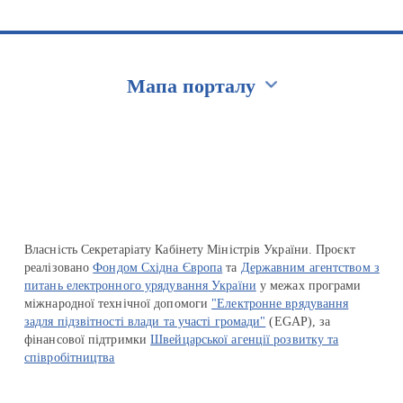
Мапа порталу
Перейти на сайт Ukraine.ua
Власність Секретаріату Кабінету Міністрів України. Проєкт
реалізовано
Фондом Східна Європа
та
Державним агентством з
питань електронного урядування України
у межах програми
міжнародної технічної допомоги
"Електронне врядування
задля підзвітності влади та участі громади"
(EGAP), за
фінансової підтримки
Швейцарської агенції розвитку та
співробітництва