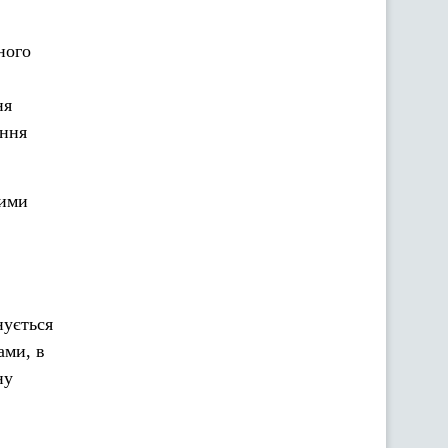
ного
ня
ання
ними
нується
ами, в
ну