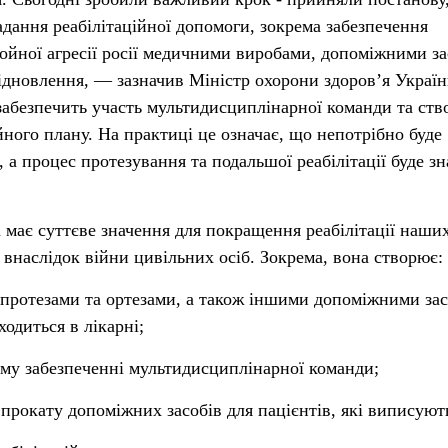
адання реабілітаційної допомоги, зокрема забезпечення
ойної агресії росії медичними виробами, допоміжними з
 відновлення, — зазначив Міністр охорони здоровʼя Украї
забезпечить участь мультидисциплінарної команди та ств
йного плану. На практиці це означає, що непотрібно буде
, а процес протезування та подальшої реабілітації буде з
має суттєве значення для покращення реабілітації наши
 внаслідок війни цивільних осіб. Зокрема, вона створює:
 протезами та ортезами, а також іншими допоміжними за
ходиться в лікарні;
кому забезпеченні мультидисциплінарної команди;
прокату допоміжних засобів для пацієнтів, які виписуют