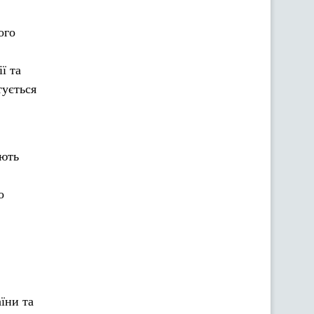
ого
ї та
тується
ують
о
їни та