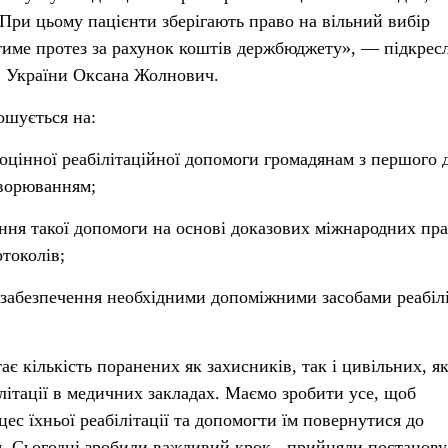
При цьому пацієнти зберігають право на вільний вибір
тиме протез за рахунок коштів держбюджету», — підкрес
и України Оксана Жолнович.
шується на:
ноцінної реабілітаційної допомоги громадянам з першого 
хворюванням;
дання такої допомоги на основі доказових міжнародних пр
отоколів;
о забезпечення необхідними допоміжними засобами реабілі
ає кількість поранених як захисників, так і цивільних, як
літації в медичних закладах. Маємо зробити усе, щоб
с їхньої реабілітації та допомогти їм повернутися до
. Сьогодні зробили важливий крок - прийняли постанову