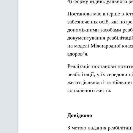
4) форму індивідуального ре
Постанова має вперше в іст
забезпечення осіб, які потр
допоміжними засобами реабіл
документування реабілітацій
на моделі Міжнародної клас
здоров’я.
Реалізація постанови позит
реабілітації, у їх середови
життєдіяльності та збільшит
соціального життя.
Довідково
З метою надання реабілітац