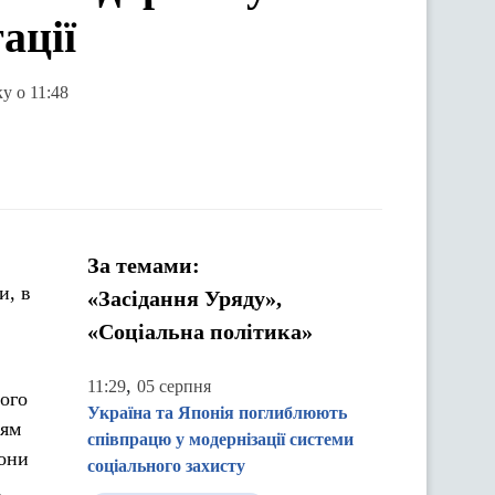
ації
ку о 11:48
За темами:
и, в
«Засідання Уряду»,
«Соціальна політика»
,
11:29
05 серпня
ого
Україна та Японія поглиблюють
ням
співпрацю у модернізації системи
рони
соціального захисту
а