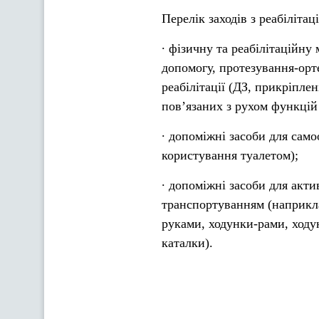
Перелік заходів з реабіліта
∙ фізичну та реабілітаційну
допомогу, протезування-орт
реабілітації (ДЗ, прикріпле
повʼязаних з рухом функцій 
∙ допоміжні засоби для само
користування туалетом);
∙ допоміжні засоби для акти
транспортуванням (наприкла
руками, ходунки-рами, ходун
каталки).