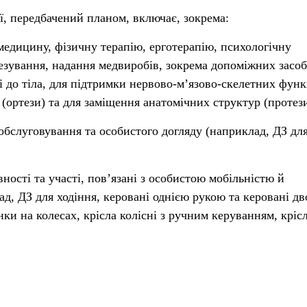
ції, передбачений планом, включає, зокрема:
 медицину, фізичну терапію, ерготерапію, психологічну
езування, надання медвиробів, зокрема допоміжних засоб
ні до тіла, для підтримки нервово-мʼязово-скелетних функ
(ортези) та для заміщення анатомічних структур (протези
обслуговування та особистого догляду (наприклад, ДЗ дл
вності та участі, повʼязані з особистою мобільністю й
д, ДЗ для ходіння, керовані однією рукою та керовані д
ки на колесах, крісла колісні з ручним керуванням, крісл