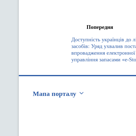
Попередня
Доступність українців до л
засобів: Уряд ухвалив пос
впровадження електронної
управління запасами «e-St
Мапа порталу
Перейти на сайт Ukraine.ua