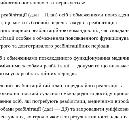
ийнятою постановою затверджується:
реабілітації (далі – План) осіб з обмеженнями повсякден
що містить базовий перелік заходів з реабілітації і
сциплінарною реабілітаційною командою під час складан
ілітації особам з обмеженням повсякденного функціонув
трого та довготривалого реабілітаційних періодів.
сіб з обмеженнями повсякденного функціонування медич
оміжними засобами реабілітації — документ, що визначає
гом усіх реабілітаційних періодів.
ьний реабілітаційний план, порядок його реалізації та
 яких на підставі сучасного міжнародного досвіду пропо
ення осіб, які потребують реабілітації, медичними вироб
обами реабілітації (далі — ДЗ) та запровадити уніфікова
ментування, контролю якості та результативності надання