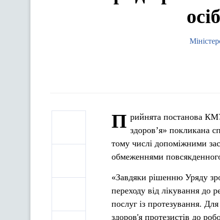
осі
Міністер
П
рийнята постанова КМУ 
здоровʼя» покликана с
тому числі допоміжними засоб
обмеженнями повсякденног
«Завдяки рішенню Уряду зр
переходу від лікування до 
послуг із протезування. Для
здоров'я протезистів до роб