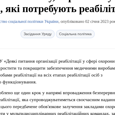
б, які потребують реабіліт
ство соціальної політики України
, опубліковано 02 січня 2023 ро
Засідання Уряду
Соціальна політика
«Деякі питання організації реабілітації у сфері охорони
простити та покращити забезпечення медичними виробам
ами реабілітації на всіх етапах реабілітації осіб з
о функціонування.
облено ще один крок у напрямі впровадження безперервн
реабілітації, яка супроводжуватиметься своєчасним надан
 цього передбачене обов'язкове залучення закладами охо
оти у мультидисциплінарних реабілітаційних командах, з