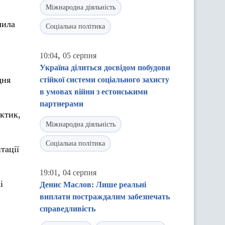
Міжнародна діяльність
лила
Соціальна політика
,
10:04
05 серпня
Україна ділиться досвідом побудови
дня
стійкої системи соціального захисту
в умовах війни з естонськими
партнерами
актик,
Міжнародна діяльність
Соціальна політика
тації
,
19:01
04 серпня
і
Денис Маслов: Лише реальні
виплати постраждалим забезпечать
справедливість
,