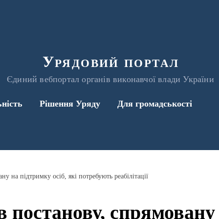
Урядовий портал
Єдиний вебпортал органів виконавчої влади України
ьність
Рішення Уряду
Для громадськості
у на підтримку осіб, які потребують реабілітації
 постанову, спрямовану