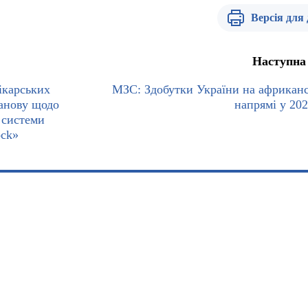
Версія для
Наступна
ікарських
МЗС: Здобутки України на африкан
танову щодо
напрямі у 202
 системи
ock»