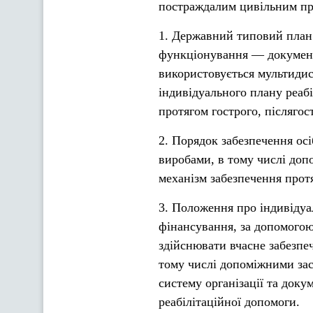
постраждалим цивільним пр
1. Державний типовий план 
функціонування — документ, 
використовується мультиди
індивідуального плану реаб
протягом гострого, післягос
2. Порядок забезпечення о
виробами, в тому числі доп
механізм забезпечення протя
3. Положення про індивідуал
фінансування, за допомогою
здійснювати вчасне забезпеч
тому числі допоміжними зас
систему організації та доку
реабілітаційної допомоги.