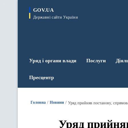
до
основного
GOV.UA
вмісту
Державні сайти України
Уряд і органи влади
Послуги
Діял
Пресцентр
Головна
Новини
Уряд прийняв постанову, спрямован
Уряд прийняв