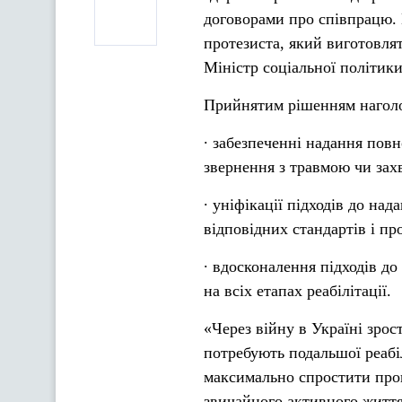
договорами про співпрацю. 
протезиста, який виготовля
Міністр соціальної політик
Прийнятим рішенням наголо
∙ забезпеченні надання пов
звернення з травмою чи за
∙ уніфікації підходів до на
відповідних стандартів і пр
∙ вдосконалення підходів д
на всіх етапах реабілітації.
«Через війну в Україні зрост
потребують подальшої реабі
максимально спростити проце
звичайного активного життя