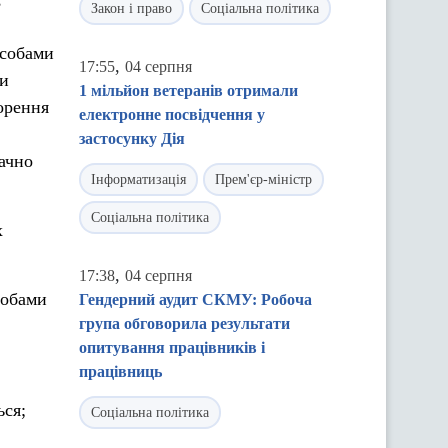
Закон і право
Соціальна політика
асобами
,
17:55
04 серпня
ни
1 мільйон ветеранів отримали
орення
електронне посвідчення у
застосунку Дія
начно
Інформатизація
Прем'єр-міністр
Соціальна політика
х
,
17:38
04 серпня
собами
Гендерний аудит СКМУ: Робоча
група обговорила результати
опитування працівників і
працівниць
ься;
Соціальна політика