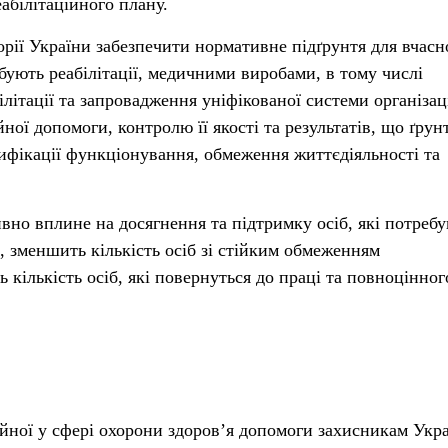
абілітаційного плану.
орії України забезпечити нормативне підґрунтя для вчасн
ебують реабілітації, медичними виробами, в тому числі
ітації та запровадження уніфікованої системи організаці
ної допомоги, контролю її якості та результатів, що ґрун
ифікації функціонування, обмеження життєдіяльності та
ивно вплине на досягнення та підтримку осіб, які потреб
щі, зменшить кількість осіб зі стійким обмеженням
ь кількість осіб, які повернуться до праці та повноцінног
ійної у сфері охорони здоровʼя допомоги захисникам Укра