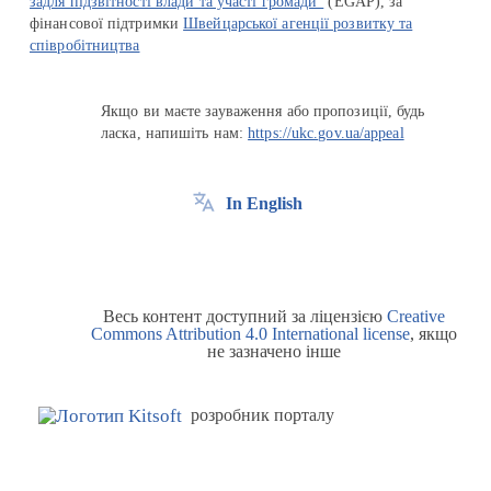
задля підзвітності влади та участі громади"
(EGAP), за
фінансової підтримки
Швейцарської агенції розвитку та
співробітництва
Якщо ви маєте зауваження або пропозиції, будь
ласка, напишіть нам:
https://ukc.gov.ua/appeal
In English
Весь контент доступний за ліцензією
Creative
Commons Attribution 4.0 International license
, якщо
не зазначено інше
розробник порталу