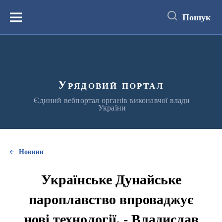
до
основного
Пошук
вмісту
Меню
Урядовий портал
Єдиний вебпортал органів виконавчої влади
України
Новини
Українське Дунайське
пароплавство впроваджує
нові технології, - Владислав