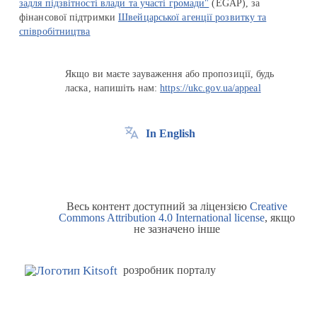
задля підзвітності влади та участі громади"
(EGAP), за
фінансової підтримки
Швейцарської агенції розвитку та
співробітництва
Якщо ви маєте зауваження або пропозиції, будь
ласка, напишіть нам:
https://ukc.gov.ua/appeal
In English
Весь контент доступний за ліцензією
Creative
Commons Attribution 4.0 International license
, якщо
не зазначено інше
розробник порталу