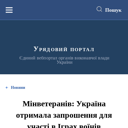
до
основного
Пошук
вмісту
Меню
Урядовий портал
Єдиний вебпортал органів виконавчої влади
України
Новини
Мінветеранів: Україна
отримала запрошення для
участі в Іграх воїнів