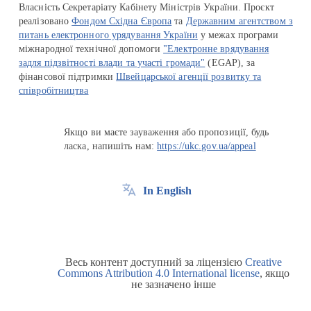
Власність Секретаріату Кабінету Міністрів України. Проєкт
реалізовано
Фондом Східна Європа
та
Державним агентством з
питань електронного урядування України
у межах програми
міжнародної технічної допомоги
"Електронне врядування
задля підзвітності влади та участі громади"
(EGAP), за
фінансової підтримки
Швейцарської агенції розвитку та
співробітництва
Якщо ви маєте зауваження або пропозиції, будь
ласка, напишіть нам:
https://ukc.gov.ua/appeal
In English
Весь контент доступний за ліцензією
Creative
Commons Attribution 4.0 International license
, якщо
не зазначено інше