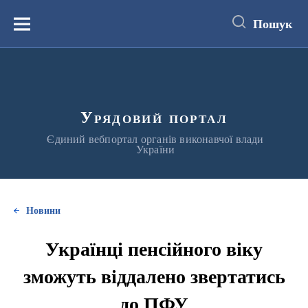
до
основного
Пошук
вмісту
Меню
Урядовий портал
Єдиний вебпортал органів виконавчої влади
України
Новини
Українці пенсійного віку
зможуть віддалено звертатись
до ПФУ