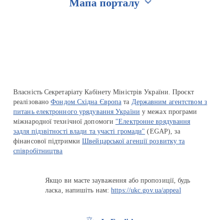
Мапа порталу
Перейти на сайт Ukraine.ua
Власність Секретаріату Кабінету Міністрів України. Проєкт
реалізовано
Фондом Східна Європа
та
Державним агентством з
питань електронного урядування України
у межах програми
міжнародної технічної допомоги
"Електронне врядування
задля підзвітності влади та участі громади"
(EGAP), за
фінансової підтримки
Швейцарської агенції розвитку та
співробітництва
Якщо ви маєте зауваження або пропозиції, будь
ласка, напишіть нам:
https://ukc.gov.ua/appeal