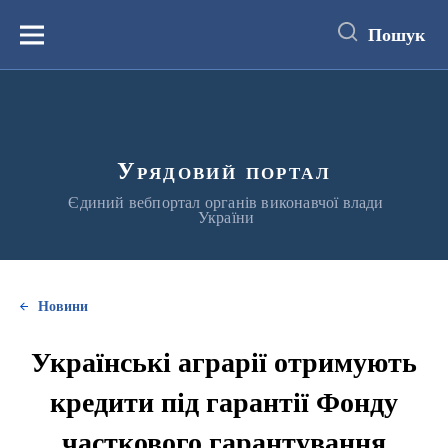
до
основного
Пошук
вмісту
Меню
Урядовий портал
Єдиний вебпортал органів виконавчої влади
України
Новини
Українські аграрії отримують
кредити під гарантії Фонду
часткового гарантування