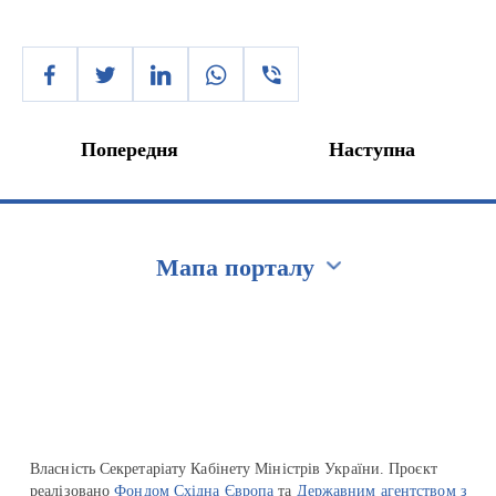
Попередня
Наступна
Мапа порталу
Перейти на сайт Ukraine.ua
Власність Секретаріату Кабінету Міністрів України. Проєкт
реалізовано
Фондом Східна Європа
та
Державним агентством з