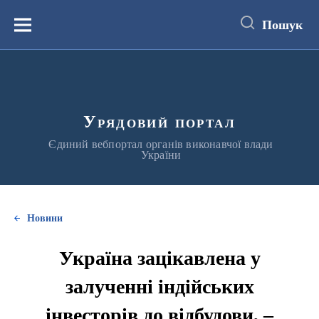
до
основного
Пошук
вмісту
Меню
Урядовий портал
Єдиний вебпортал органів виконавчої влади
України
Новини
Україна зацікавлена у
залученні індійських
інвесторів до відбудови, –