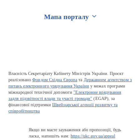
Мапа порталу
Перейти на сайт Ukraine.ua
Власність Секретаріату Кабінету Міністрів України. Проєкт
реалізовано
Фондом Східна Європа
та
Державним агентством з
питань електронного урядування України
у межах програми
міжнародної технічної допомоги
"Електронне врядування
задля підзвітності влади та участі громади"
(EGAP), за
фінансової підтримки
Швейцарської агенції розвитку та
співробітництва
Якщо ви маєте зауваження або пропозиції, будь
ласка, напишіть нам:
https://ukc.gov.ua/appeal