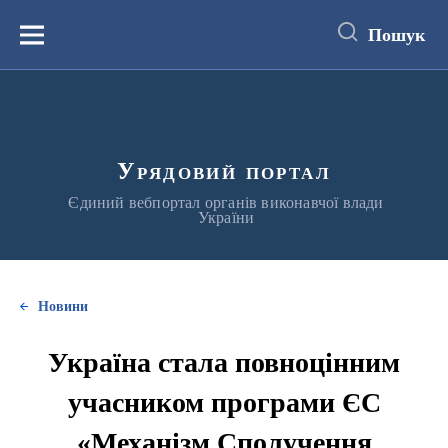
до
основного
Пошук
вмісту
Меню
Урядовий портал
Єдиний вебпортал органів виконавчої влади
України
Новини
Україна стала повноцінним
учасником програми ЄС
«Механізм Сполучення