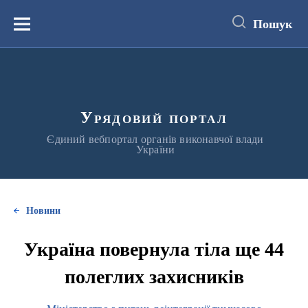
до
основного
Пошук
вмісту
Меню
Урядовий портал
Єдиний вебпортал органів виконавчої влади
України
Новини
Україна повернула тіла ще 44
полеглих захисників