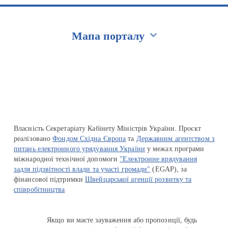
Мапа порталу
Перейти на сайт Ukraine.ua
Власність Секретаріату Кабінету Міністрів України. Проєкт
реалізовано
Фондом Східна Європа
та
Державним агентством з
питань електронного урядування України
у межах програми
міжнародної технічної допомоги
"Електронне врядування
задля підзвітності влади та участі громади"
(EGAP), за
фінансової підтримки
Швейцарської агенції розвитку та
співробітництва
Якщо ви маєте зауваження або пропозиції, будь