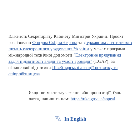
Власність Секретаріату Кабінету Міністрів України. Проєкт
реалізовано
Фондом Східна Європа
та
Державним агентством з
питань електронного урядування України
у межах програми
міжнародної технічної допомоги
"Електронне врядування
задля підзвітності влади та участі громади"
(EGAP), за
фінансової підтримки
Швейцарської агенції розвитку та
співробітництва
Якщо ви маєте зауваження або пропозиції, будь
ласка, напишіть нам:
https://ukc.gov.ua/appeal
In English