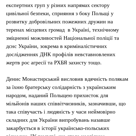
експертних груп у різних напрямах сектору
цивільної безпеки, сприяння з боку Польщі у
розвитку добровільних пожежних дружин на
теренах місцевих громад в Україні, технічному
зміцненні можливостей Національної поліції та
дснс України, зокрема в криміналістичних
дослідженнях ДНК профілів невставновлених
жертв рос агресії та РХБЯ захисту тощо.
Денис Монастирський висловив вдячність полякам
за їхню братерську солідарність з українським
народом, наданий Польщею прихисток для
мільйонів наших співвітчизників, зазначивши, що
така співучасть і людяність у часи неймовірно
складних для України випробувань назавше
закарбується в історії українсько-польських