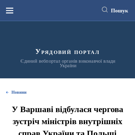
до
основного
Пошук
вмісту
Меню
Урядовий портал
Єдиний вебпортал органів виконавчої влади
України
Новини
У Варшаві відбулася чергова
зустріч міністрів внутрішніх
справ України та Польщі