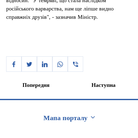
відносин. "У темряві, що стала наслідком
російського варварства, нам ще ліпше видно
справжніх друзів", - зазначив Міністр.
Попередня
Наступна
Мапа порталу
Перейти на сайт Ukraine.ua