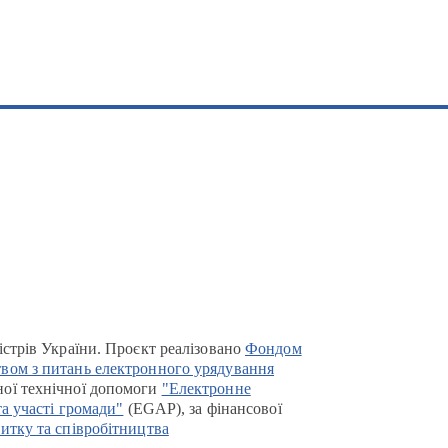
істрів України. Проєкт реалізовано
Фондом
вом з питань електронного урядування
ої технічної допомоги
"Електронне
та участі громади"
(EGAP), за фінансової
итку та співробітництва