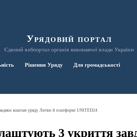
Урядовий портал
Єдиний вебпортал органів виконавчої влади України
ьність
Рішення Уряду
Для громадськості
завдяки коштам уряду Литви й платформі UNITED24
лаштують 3 укриття за