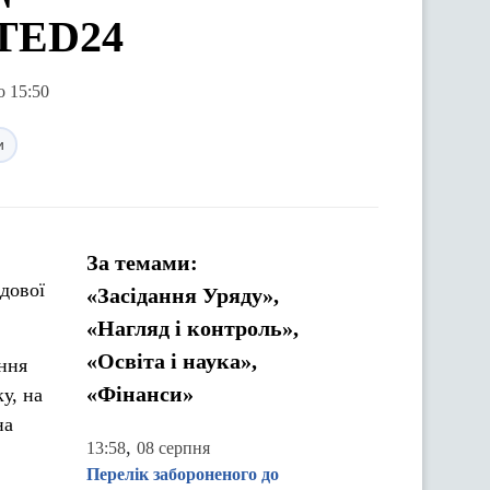
ITED24
о 15:50
и
За темами:
ядової
«Засідання Уряду»,
«Нагляд і контроль»,
«Освіта і наука»,
ння
«Фінанси»
у, на
на
,
13:58
08 серпня
Перелік забороненого до