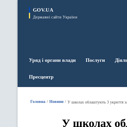
до
основного
GOV.UA
вмісту
Державні сайти України
Уряд і органи влади
Послуги
Діял
Пресцентр
Головна
Новини
У школах облаштують 3 укриття 
У школах об