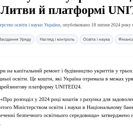
 Литви й платформі UN
ерство освіти і науки України
, опубліковано 18 липня 2024 року 
Засідання Уряду
Нагляд і контроль
Освіта і наука
Фінанс
грн на капітальний ремонт і будівництво укриттів у трьох
дньої освіти. Це кошти, які Україна отримала в межах ур
ндрейзингову платформу UNITED24.
Про розподіл у 2024 році коштів з рахунка для задоволе
ритого Міністерством освіти і науки в Національному банк
печенні безпечного освітнього середовища» затверджено 
.