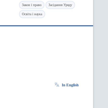
Закон і право
Засідання Уряду
Освіта і наука
In English