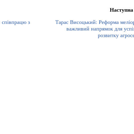
Наступна
 співпрацю з
Тарас Висоцький: Реформа меліор
важливий напрямок для усп
розвитку агрос