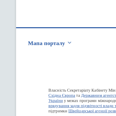
Мапа порталу
Перейти на сайт Ukraine.ua
Власність Секретаріату Кабінету Мін
Східна Європа
та
Державним агентст
України
у межах програми міжнародн
врядування задля підзвітності влади 
підтримки
Швейцарської агенції розв