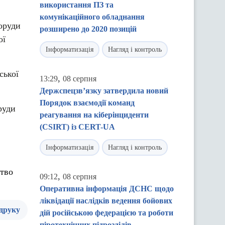
використання ПЗ та
комунікаційного обладнання
поруди
розширено до 2020 позицій
ої
Інформатизація
Нагляд і контроль
ської
,
13:29
08 серпня
Держспецзв’язку затвердила новий
Порядок взаємодії команд
руди
реагування на кіберінциденти
(CSIRT) із CERT-UA
Інформатизація
Нагляд і контроль
цтво
,
09:12
08 серпня
Оперативна інформація ДСНС щодо
ліквідації наслідків ведення бойових
 друку
дій російською федерацією та роботи
піротехнічних підрозділів