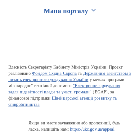
Мапа порталу
Перейти на сайт Ukraine.ua
Власність Секретаріату Кабінету Міністрів України. Проєкт
реалізовано
Фондом Східна Європа
та
Державним агентством з
питань електронного урядування України
у межах програми
міжнародної технічної допомоги
"Електронне врядування
задля підзвітності влади та участі громади"
(EGAP), за
фінансової підтримки
Швейцарської агенції розвитку та
співробітництва
Якщо ви маєте зауваження або пропозиції, будь
ласка, напишіть нам:
https://ukc.gov.ua/appeal