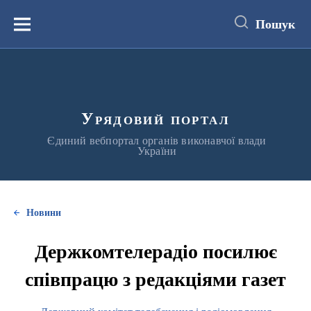
до
основного
Пошук
вмісту
Меню
Урядовий портал
Єдиний вебпортал органів виконавчої влади
України
Новини
Держкомтелерадіо посилює
співпрацю з редакціями газет