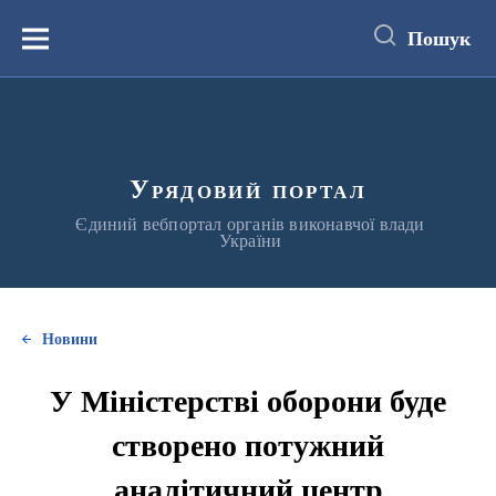
до
основного
Пошук
вмісту
Меню
Урядовий портал
Єдиний вебпортал органів виконавчої влади
України
Новини
У Міністерстві оборони буде
створено потужний
аналітичний центр