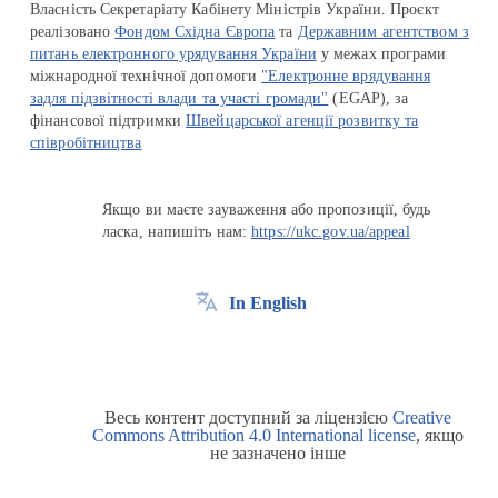
Власність Секретаріату Кабінету Міністрів України. Проєкт
реалізовано
Фондом Східна Європа
та
Державним агентством з
питань електронного урядування України
у межах програми
міжнародної технічної допомоги
"Електронне врядування
задля підзвітності влади та участі громади"
(EGAP), за
фінансової підтримки
Швейцарської агенції розвитку та
співробітництва
Якщо ви маєте зауваження або пропозиції, будь
ласка, напишіть нам:
https://ukc.gov.ua/appeal
In English
Весь контент доступний за ліцензією
Creative
Commons Attribution 4.0 International license
, якщо
не зазначено інше