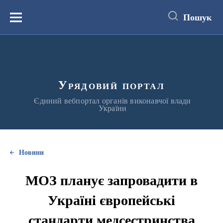
до
основного
Пошук
вмісту
Меню
Урядовий портал
Єдиний вебпортал органів виконавчої влади
України
Новини
МОЗ планує запровадити в
Україні європейські
стандарти медсестринства