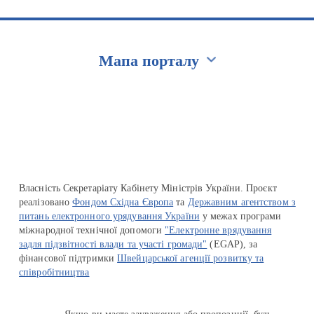
Мапа порталу
Перейти на сайт Ukraine.ua
Власність Секретаріату Кабінету Міністрів України. Проєкт
реалізовано
Фондом Східна Європа
та
Державним агентством з
питань електронного урядування України
у межах програми
міжнародної технічної допомоги
"Електронне врядування
задля підзвітності влади та участі громади"
(EGAP), за
фінансової підтримки
Швейцарської агенції розвитку та
співробітництва