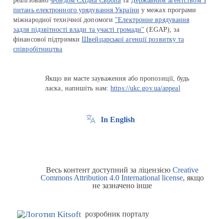
реалізовано
Фондом Східна Європа
та
Державним агентством з
питань електронного урядування України
у межах програми
міжнародної технічної допомоги
"Електронне врядування
задля підзвітності влади та участі громади"
(EGAP), за
фінансової підтримки
Швейцарської агенції розвитку та
співробітництва
Якщо ви маєте зауваження або пропозиції, будь
ласка, напишіть нам:
https://ukc.gov.ua/appeal
In English
Весь контент доступний за ліцензією
Creative
Commons Attribution 4.0 International license
, якщо
не зазначено інше
розробник порталу