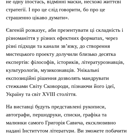
не одну іпостась, відмінні маски, несхожі життєві
стратегії. І про це слід говорити, бо про це
страшенно цікаво думати».
Євгеній розказує, аби презентувати ці складність і
різноманіття у різних ефектних форматах, через
різні підходи та канали зв’язку, до створення
мистецького проекту долучили близько десятка
експертів: філософів, істориків, літературознавців,
культурологів, музикознавців. Унікальні
експозиційні рішення дозволять мандрувати
стежками Світу Сковороди, пізнаючи його ідеї,
Україну та світ XVIII століття.
На виставці будуть представлені рукописи,
автографи, першодруки, списки, графіка та
малюнки самого Григорія Савича, ексклюзивно
надані Інститутом літератури. Ви зможете побачити