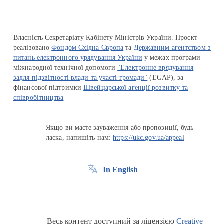
Власність Секретаріату Кабінету Міністрів України. Проєкт
реалізовано
Фондом Східна Європа
та
Державним агентством з
питань електронного урядування України
у межах програми
міжнародної технічної допомоги
"Електронне врядування
задля підзвітності влади та участі громади"
(EGAP), за
фінансової підтримки
Швейцарської агенції розвитку та
співробітництва
Якщо ви маєте зауваження або пропозиції, будь
ласка, напишіть нам:
https://ukc.gov.ua/appeal
In English
Весь контент доступний за ліцензією
Creative