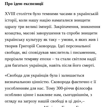
Про ідею експозиції
XVIII століття було темними часами в українській
історії, коли нашу націю намагалися знищити
одразу три великі імперії. Закріпачення, зникнення
козацтва, масові заворушення та спроби знищити
українську культуру як таку – умови, в яких жив і
творив Григорій Сковорода. Ідеї персональної
свободи, які сповідував мислитель і письменник,
прорізали темряву епохи – та стали світлом надії
для багатьох українців, навіть після його смерті.
«Свобода для українців була і залишається
визначальною цінністю. Сковорода фактично є її
уособленням для нас. Тому 300-річчя філософа
особливо цінне і важливе нам, сьогоднішнім, з
огляду на загрозу нашій свободі в ці дні»,–