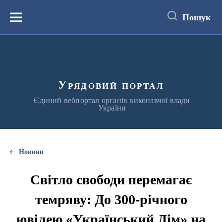
до
основного
Пошук
вмісту
Меню
Урядовий портал
Єдиний вебпортал органів виконавчої влади
України
Новини
Світло свободи перемагає
темряву: До 300-річного
ювілею «Український Дім» на