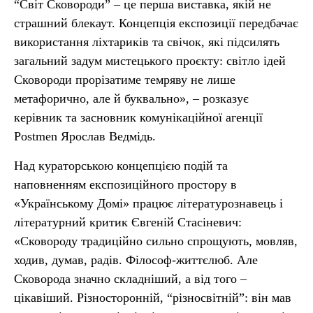
“Світ Сковороди” – це перша виставка, якій не
страшний блекаут. Концепція експозиції передбачає
використання ліхтариків та свічок, які підсилять
загальний задум мистецького проєкту: світло ідей
Сковороди прорізатиме темряву не лише
метафорично, але й буквально», – розказує
керівник та засновник комунікаційної агенції
Postmen Ярослав Ведмідь.
Над кураторською концепцією подій та
наповненням експозиційного простору в
«Українському Домі» працює літературознавець і
літературний критик Євгеній Стасіневич:
«Сковороду традиційно сильно спрощують, мовляв,
ходив, думав, радів. Філософ-життєлюб. Але
Сковорода значно складніший, а від того –
цікавіший. Різносторонній, “різносвітній”: він мав