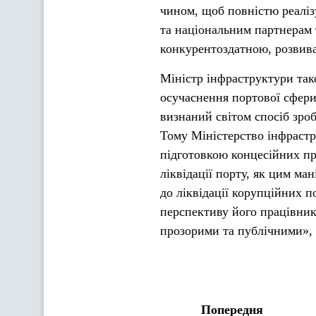
чином, щоб повністю реаліз
та національним партнерам 
конкурентоздатною, розвиває
Міністр інфраструктури так
осучаснення портової сфери.
визнаний світом спосіб зро
Тому Міністерство інфраст
підготовкою концесійних пр
ліквідації порту, як цим ма
до ліквідації корупційних п
перспективу його працівник
прозорими та публічними»,
Попередня