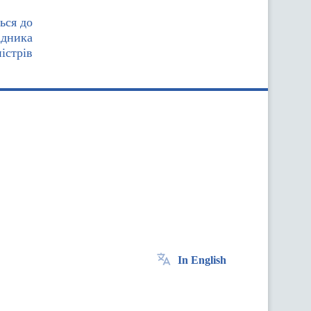
ься до
адника
істрів
In English