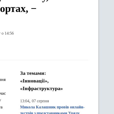
ортах, −
 о 14:56
За темами:
ння
«Інновації»,
«Інфраструктура»
час
у
,
13:04
07 серпня
та
Микола Калашник провів онлайн-
зустріч з представниками Уряду