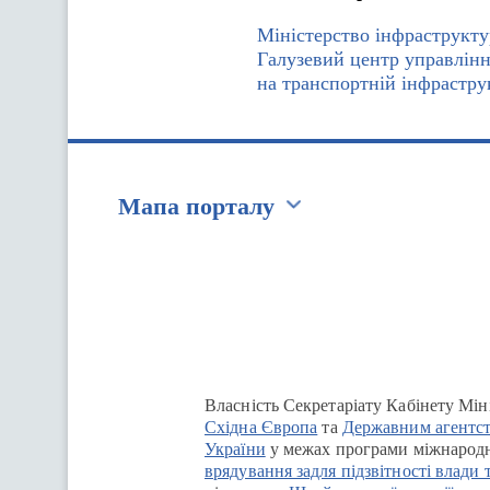
Міністерство інфраструкт
Галузевий центр управлінн
на транспортній інфрастру
Мапа порталу
Перейти на сайт Ukraine.ua
Власність Секретаріату Кабінету Мін
Східна Європа
та
Державним агентст
України
у межах програми міжнародн
врядування задля підзвітності влади 