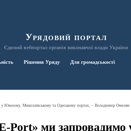
Урядовий портал
Єдиний вебпортал органів виконавчої влади України
ьність
Рішення Уряду
Для громадськості
о у Южному, Миколаївському та Одеському портах, − Володимир Омелян
Е-Port» ми запровадимо