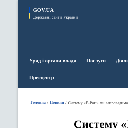
до
основного
GOV.UA
вмісту
Державні сайти України
Уряд і органи влади
Послуги
Діял
Пресцентр
Головна
Новини
Систему «Е-Port» ми запровадим
Систему «