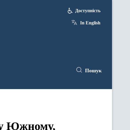
Доступність
In English
Пошук
 у Южному,