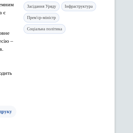
земним
Засідання Уряду
Інфраструктура
а є
Прем'єр-міністр
Соціальна політика
овне
есію –
в.
одить
 друку