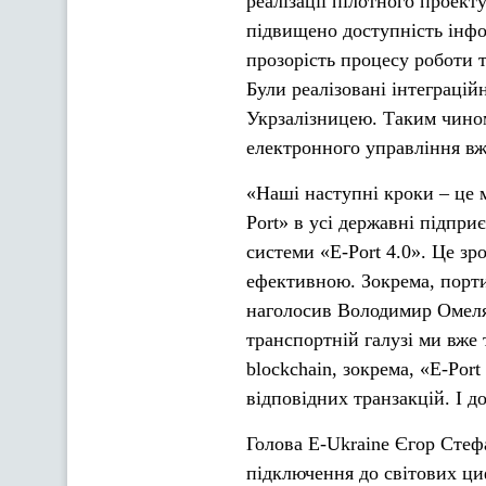
реалізації пілотного проек
підвищено доступність інфо
прозорість процесу роботи 
Були реалізовані інтеграцій
Укрзалізницею. Таким чином
електронного управління вж
«Наші наступні кроки – це
Port» в усі державні підприє
системи «Е-Port 4.0». Це зр
ефективною. Зокрема, порти
наголосив Володимир Омелян
транспортній галузі ми вже
blockchain, зокрема, «Е-Po
відповідних транзакцій. І д
Голова Е-Ukraine Єгор Стеф
підключення до світових ци