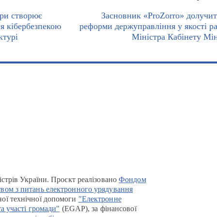
ури створює
Засновник «ProZorro» долучит
я кібербезпекою
реформи держуправління у якості р
ктурі
Міністра Кабінету Мін
істрів України. Проєкт реалізовано
Фондом
вом з питань електронного урядування
ої технічної допомоги
"Електронне
та участі громади"
(EGAP), за фінансової