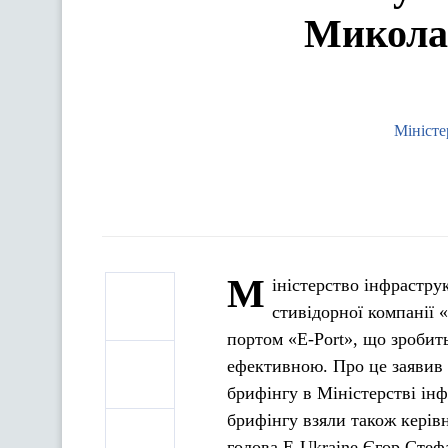
Миколаї
Міністе
М
іністерство інфрастру
стивідорної компанії 
портом «Е-Port», що зробит
ефективною. Про це заявив
брифінгу в Міністерстві інф
брифінгу взяли також керів
голова Е-Ukraine Єгор Стеф