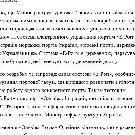
в, що Мінінфраструктури вже 2 роки активно займаєтьс
узі та максимальною автоматизацією всіх виробничих пр
я та запровадження автоматизованих і уніфікованих сист
кно» та система електронного управління портом «Е-Port»
страція морських портів України, морські порти, держав
 «Укрзалізниця». Система «Е-Port» є державною, перебува
 прибутки від неї генеруються у державний дохід.
ро розробку та запровадження системи «Е-Port», особливо
ування портової галузі, ми вирішили розпочати з пілотн
сю роботу одного конкретного порту. Таким тестовим
Port» став порт «Ольвія». І я радий, що спільні зусилля
 34,4% прискорилося оформлення вантажів та відповідни
жів», − наголосив Міністр інфраструктури України.
омпанія «Ольвія» Руслан Олейник відзначив, що у рамка