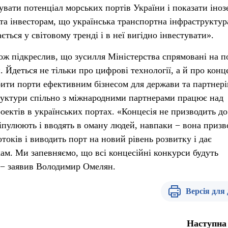
увати потенціал морських портів України і показати іно
та інвесторам, що українська транспортна інфраструктур
ться у світовому тренді і в неї вигідно інвестувати».
ож підкреслив, що зусилля Міністерства спрямовані на п
 Йдеться не тільки про цифрові технології, а й про конц
бити порти ефективним бізнесом для держави та партнері
руктури спільно з міжнародними партнерами працює над
оектів в українських портах. «Концесія не призводить до
ніпулюють і вводять в оману людей, навпаки − вона призв
отоків і виводить порт на новий рівень розвитку і дає
ам. Ми запевняємо, що всі концесійні конкурси будуть
 − заявив Володимир Омелян.
Версія для
Наступна