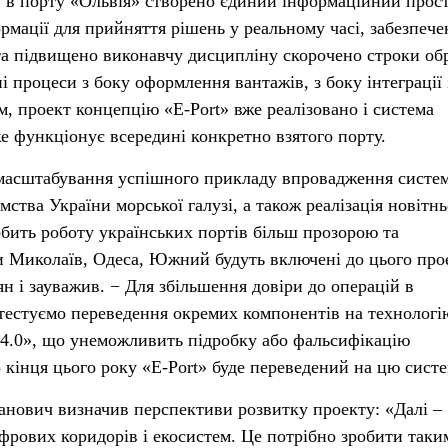
ту в порту «Ольвія» створено єдиний інформаційний прост
рмації для прийняття рішень у реальному часі, забезпече
та підвищено виконавчу дисципліну скорочено строки об
ні процеси з боку оформлення вантажів, з боку інтеграції 
, проект концепцію «Е-Port» вже реалізовано і система
е функціонує всередині конкретно взятого порту.
 масштабування успішного прикладу впровадження систе
мства України морської галузі, а також реалізація новітнь
обить роботу українських портів більш прозорою та
 Миколаїв, Одеса, Южний будуть включені до цього прое
 і зауважив. − Для збільшення довіри до операцій в
 тестуємо переведення окремих компонентів на технологі
rt 4.0», що унеможливить підробку або фальсифікацію
о кінця цього року «Е-Port» буде переведений на цю сист
анович визначив перспективи розвитку проекту: «Далі –
фрових коридорів і екосистем. Це потрібно зробити таки