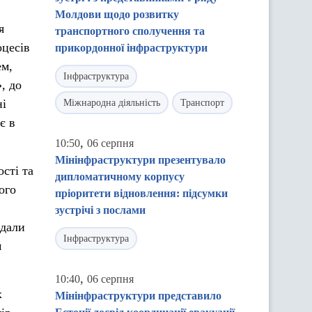
Молдови щодо розвитку
я
транспортного сполучення та
оцесів
прикордонної інфраструктури
ем,
Інфраструктура
, до
ні
Міжнародна діяльність
Транспорт
є в
,
10:50
06 серпня
Мінінфраструктури презентувало
сті та
дипломатичному корпусу
ого
пріоритети відновлення: підсумки
зустрічі з послами
 дали
Інфраструктура
м
,
10:40
06 серпня
х
Мінінфраструктури представило