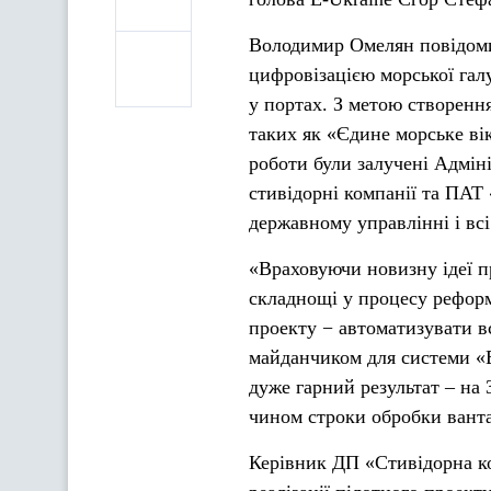
Володимир Омелян повідоми
цифровізацією морської гал
у портах. З метою створенн
таких як «Єдине морське ві
роботи були залучені Адміні
стивідорні компанії та ПАТ
державному управлінні і всі
«Враховуючи новизну ідеї п
складнощі у процесу реформ
проекту − автоматизувати в
майданчиком для системи «Е-
дуже гарний результат – на
чином строки обробки ванта
Керівник ДП «Стивідорна к