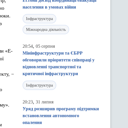
ір,
Естонії досвід координації евакуації
населення в умовах війни
но
роки.
Інфраструктура
з
Міжнародна діяльність
,
20:54
05 серпня
ми «Е-
Мінінфраструктури та ЄБРР
ої
обговорили пріоритети співпраці у
відновленні транспортної та
кту, −
критичної інфраструктури
Інфраструктура
ю
,
20:23
31 липня
ему».
Уряд розширив програму підтримки
встановлення автономного
опалення
м