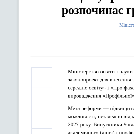
розпочинає г
Мініст
Міністерство освіти і наук
законопроект для внесення 
середню освіту» і «Про фах
впровадження «Профільної
Мета реформи — підвищити 
можливості, незалежно від 
2027 року. Випускники 9 кл
академічного (ліцеї) і проф