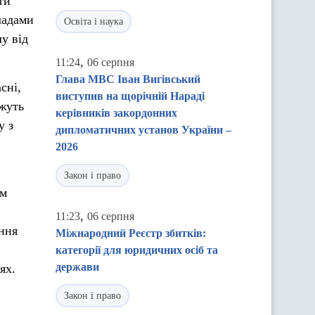
ти
ладами
Освіта і наука
у від
,
11:24
06 серпня
Глава МВС Іван Вигівський
сні,
виступив на щорічній Нараді
ожуть
керівників закордонних
у з
дипломатичних установ України –
2026
Закон і право
ям
,
11:23
06 серпня
ення
Міжнародний Реєстр збитків:
категорії для юридичних осіб та
держави
ях.
Закон і право