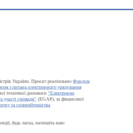
істрів України. Проєкт реалізовано
Фондом
вом з питань електронного урядування
ої технічної допомоги
"Електронне
та участі громади"
(EGAP), за фінансової
итку та співробітництва
иції, будь ласка, напишіть нам: