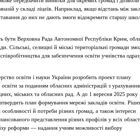
зможе передбачити винятки для окремих громад і дозволи
мназій у складі ліцеїв. Наприклад, якщо відстань між зак
іставання до них не дають змоги відокремити старшу школ
ь бути Верховна Рада Автономної Республіки Крим, обла
ради. Сільські, селищні й міські територіальні громади зм
співробітництва для забезпечення освіти учнівства одраз
ерство освіти і науки України розробить проект плану
 освіти за поданням обласних адміністрацій з урахуванн
них, міських та обласних рад. А до 1 вересня 2025 року
затвердить план формування мережі закладів освіти. Ріш
 особливості й потреби різних громад, а також інтереси
лансованого представлення різних профілів у всіх област
іху реформи — надання учням можливості вибору