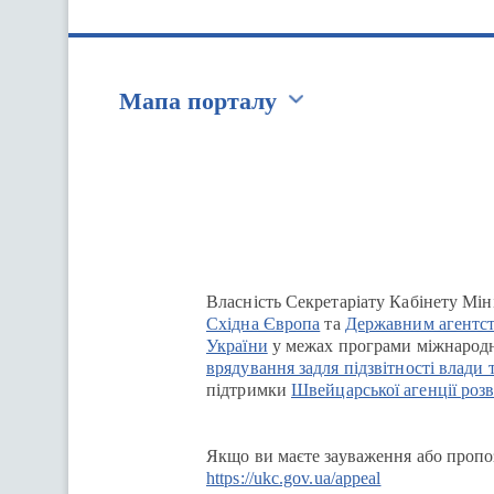
Мапа порталу
Перейти на сайт Ukraine.ua
Власність Секретаріату Кабінету Мін
Східна Європа
та
Державним агентст
України
у межах програми міжнародн
врядування задля підзвітності влади 
підтримки
Швейцарської агенції розв
Якщо ви маєте зауваження або пропоз
https://ukc.gov.ua/appeal