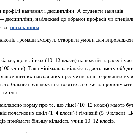
 профілі навчання і дисципліни. А студенти закладів
 дисципліни, наближені до обраної професії чи спеціаль
е за
посиланням
.
законів громади зможуть створити умови для впровадже
бачає, що в ліцеях (10–12 класи) на кожній паралелі має
100 учнів). Така мінімальна кількість дасть змогу обʼєд
різноманітних навчальних предметів та інтегрованих курс
і, то більше груп можна створити, а отже, запропонувати
сциплін.
закладено норму про те, що ліцеї (10–12 класи) мають бу
д початкових шкіл (1–4 класи) і гімназій (5–9 класи). Ц
ів приймати більшу кількість учнів 10–12 класів.