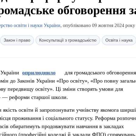
ромадське обговорення 
ерство освіти і науки України
, опубліковано 09 жовтня 2024 року 
Закон і право
Консультації з громадськістю
Освіта і наука
и України
оприлюднило
для громадського обговорення
змін до Законів України «Про освіту», «Про повну загаль
ову передвищу освіту». Ці зміни створять умови для
» — реформи старшої школи.
якість освіти й запропонувати учнівству якомога ширші
місця проживання і соціального статусу. Реформа розпочн
асів обиратимуть продовжувати навчання в закладах
есійного (професійні коледжі й заклади ФПО) спрямувань