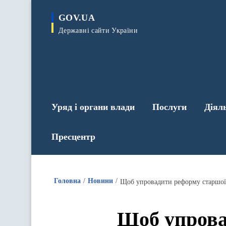
до
основного
GOV.UA
вмісту
Державні сайти України
Уряд і органи влади
Послуги
Діял
Пресцентр
Головна
Новини
Щоб упровадити реформу старшої
Щоб упрова