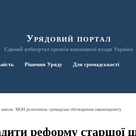
Урядовий портал
Єдиний вебпортал органів виконавчої влади України
ьність
Рішення Уряду
Для громадськості
 школи: МОН розпочинає громадське обговорення законопроекту
дити реформу старшої