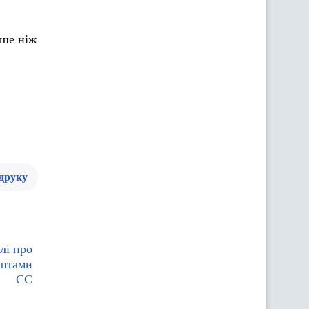
нше ніж
 друку
лі про
оштами
ЄС