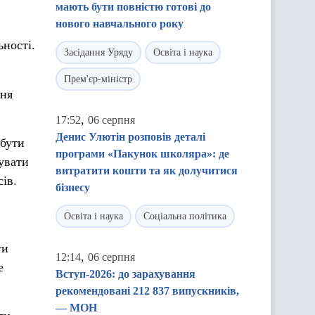
мають бути повністю готові до
нового навчального року
ності.
Засідання Уряду
Освіта і наука
Прем'єр-міністр
ння
,
17:52
06 серпня
Денис Улютін розповів деталі
 бути
програми «Пакунок школяра»: де
нувати
витратити кошти та як долучитися
ів.
бізнесу
Освіта і наука
Соціальна політика
ти
,
12:14
06 серпня
е
Вступ-2026: до зарахування
рекомендовані 212 837 випускників,
— МОН