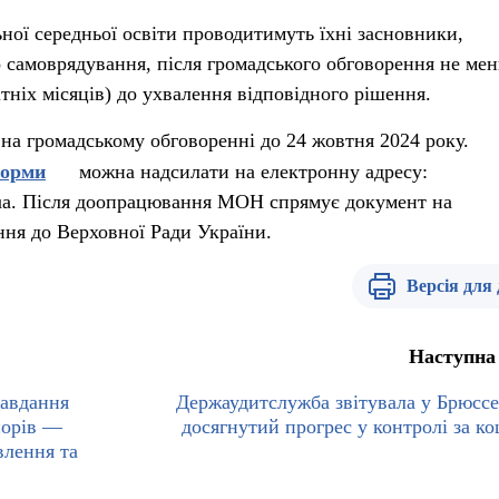
ьної середньої освіти проводитимуть їхні засновники,
 самоврядування, після громадського обговорення не ме
літніх місяців) до ухвалення відповідного рішення.
на громадському обговоренні до 24 жовтня 2024 року.
орми
можна надсилати на електронну адресу:
a. Після доопрацювання МОН спрямує документ на
ння до Верховної Ради України.
Версія для
Наступна
завдання
Держаудитслужба звітувала у Брюссе
норів —
досягнутий прогрес у контролі за к
влення та