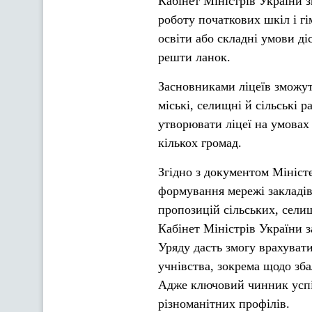
Кабінет Міністрів України 
роботу початкових шкіл і гі
освіти або складні умови д
решти ланок.
Засновниками ліцеїв зможут
міські, селищні й сільські 
утворювати ліцеї на умовах 
кількох громад.
Згідно з документом Мініст
формування мережі закладів
пропозицій сільських, селищ
Кабінет Міністрів України 
Уряду дасть змогу врахувати
учнівства, зокрема щодо зба
Адже ключовий чинник усп
різноманітних профілів.