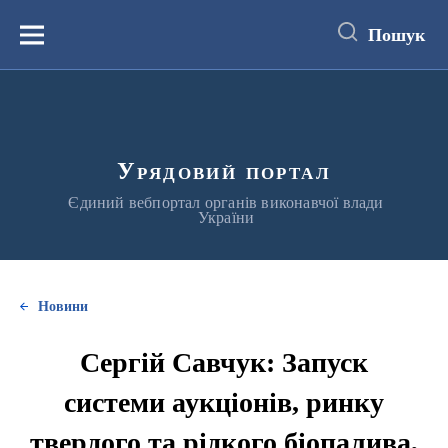
до
основного
Пошук
вмісту
Меню
Урядовий портал
Єдиний вебпортал органів виконавчої влади
України
Новини
Сергій Савчук: Запуск
системи аукціонів, ринку
твердого та рідкого біопалива,