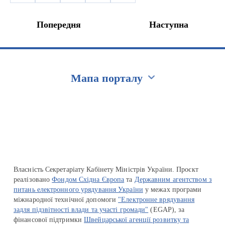
Попередня
Наступна
Мапа порталу
Перейти на сайт Ukraine.ua
Власність Секретаріату Кабінету Міністрів України. Проєкт
реалізовано
Фондом Східна Європа
та
Державним агентством з
питань електронного урядування України
у межах програми
міжнародної технічної допомоги
"Електронне врядування
задля підзвітності влади та участі громади"
(EGAP), за
фінансової підтримки
Швейцарської агенції розвитку та