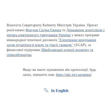
Власність Секретаріату Кабінету Міністрів України. Проєкт
реалізовано
Фондом Східна Європа
та
Державним агентством з
питань електронного урядування України
у межах програми
міжнародної технічної допомоги
"Електронне врядування
задля підзвітності влади та участі громади"
(EGAP), за
фінансової підтримки
Швейцарської агенції розвитку та
співробітництва
Якщо ви маєте зауваження або пропозиції, будь
ласка, напишіть нам:
https://ukc.gov.ua/appeal
In English