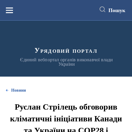
до
основного
Пошук
вмісту
Меню
Урядовий портал
Єдиний вебпортал органів виконавчої влади
України
Новини
Руслан Стрілець обговорив
кліматичні ініціативи Канади
та України на СОР28 і