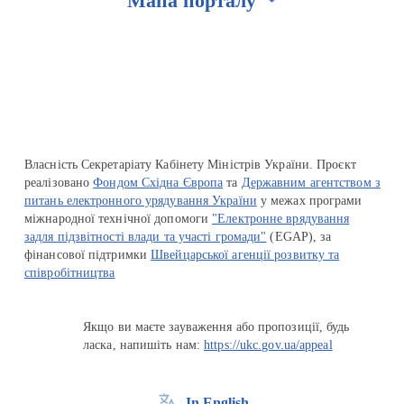
Мапа порталу
Перейти на сайт Ukraine.ua
Власність Секретаріату Кабінету Міністрів України. Проєкт
реалізовано
Фондом Східна Європа
та
Державним агентством з
питань електронного урядування України
у межах програми
міжнародної технічної допомоги
"Електронне врядування
задля підзвітності влади та участі громади"
(EGAP), за
фінансової підтримки
Швейцарської агенції розвитку та
співробітництва
Якщо ви маєте зауваження або пропозиції, будь
ласка, напишіть нам:
https://ukc.gov.ua/appeal
In English