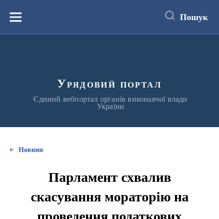
до
основного
Пошук
вмісту
Меню
Урядовий портал
Єдиний вебпортал органів виконавчої влади
України
Новини
Парламент схвалив
скасування мораторію на
проведення податкових