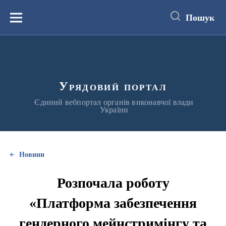
до
основного
Пошук
вмісту
Меню
Урядовий портал
Єдиний вебпортал органів виконавчої влади
України
Новини
Розпочала роботу
«Платформа забезпечення
гендерного мейнстримінгу та