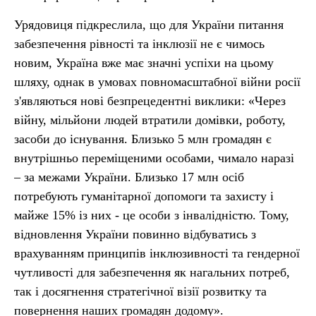
Урядовиця підкреслила, що для України питання
забезпечення рівності та інклюзії не є чимось
новим, Україна вже має значні успіхи на цьому
шляху, однак в умовах повномасштабної війни росії
з'являються нові безпрецедентні виклики: «Через
війну, мільйони людей втратили домівки, роботу,
засоби до існування. Близько 5 млн громадян є
внутрішньо переміщеними особами, чимало наразі
– за межами України. Близько 17 млн осіб
потребують гуманітарної допомоги та захисту і
майже 15% із них - це особи з інвалідністю. Тому,
відновлення України повинно відбуватись з
врахуванням принципів інклюзивності та гендерної
чутливості для забезпечення як нагальних потреб,
так і досягнення стратегічної візії розвитку та
повернення наших громадян додому».