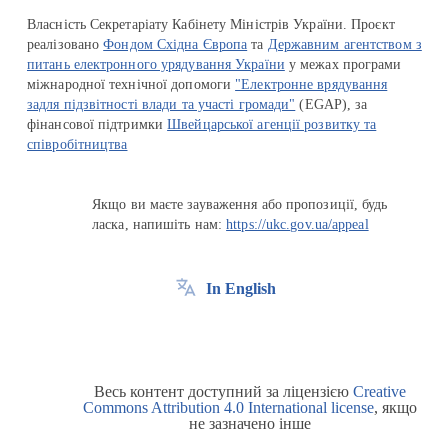
Власність Секретаріату Кабінету Міністрів України. Проєкт
реалізовано
Фондом Східна Європа
та
Державним агентством з
питань електронного урядування України
у межах програми
міжнародної технічної допомоги
"Електронне врядування
задля підзвітності влади та участі громади"
(EGAP), за
фінансової підтримки
Швейцарської агенції розвитку та
співробітництва
Якщо ви маєте зауваження або пропозиції, будь
ласка, напишіть нам:
https://ukc.gov.ua/appeal
In English
Весь контент доступний за ліцензією
Creative
Commons Attribution 4.0 International license
, якщо
не зазначено інше