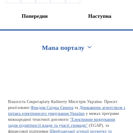
Попередня
Наступна
Мапа порталу
Перейти на сайт Ukraine.ua
Власність Секретаріату Кабінету Міністрів України. Проєкт
реалізовано
Фондом Східна Європа
та
Державним агентством з
питань електронного урядування України
у межах програми
міжнародної технічної допомоги
"Електронне врядування
задля підзвітності влади та участі громади"
(EGAP), за
фінансової підтримки
Швейцарської агенції розвитку та