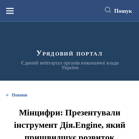
до
основного
Пошук
вмісту
Меню
Урядовий портал
Єдиний вебпортал органів виконавчої влади
України
Новини
Мінцифри: Презентували
інструмент Дія.Engine, який
пришвидшує розвиток