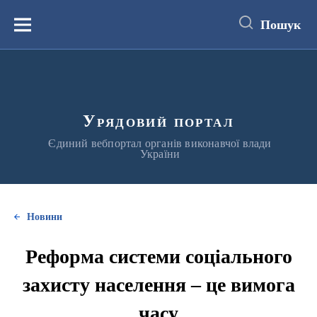
до
основного
Пошук
вмісту
Меню
Урядовий портал
Єдиний вебпортал органів виконавчої влади
України
Новини
Реформа системи соціального
захисту населення – це вимога
часу