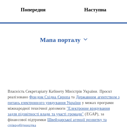
Попередня
Наступна
Мапа порталу
Перейти на сайт Ukraine.ua
Власність Секретаріату Кабінету Міністрів України. Проєкт
реалізовано
Фондом Східна Європа
та
Державним агентством з
питань електронного урядування України
у межах програми
міжнародної технічної допомоги
"Електронне врядування
задля підзвітності влади та участі громади"
(EGAP), за
фінансової підтримки
Швейцарської агенції розвитку та
співробітництва