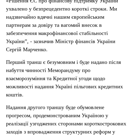
«Рішення ЄС про фінансову підтримку України
ухвалено у безпрецедентно короткі строки. Ми
надзвичайно вдячні нашим європейським
партнерам за довіру та вагомий внесок в
забезпечення макрофінансової стабільності
України”, - зазначив Міністр фінансів України
Сергій Марченко.
Перший транш є безумовним і буде надано після
набуття чинності Меморандуму про
взаєморозуміння та Кредитної угоди щодо
можливості надання Україні пільгових кредитних
коштів.
Надання другого траншу буде обумовлене
прогресом, продемонстрованим Україною у
реалізації узгоджених сторонами короткострокових
заходів з впровадження структурних реформ у