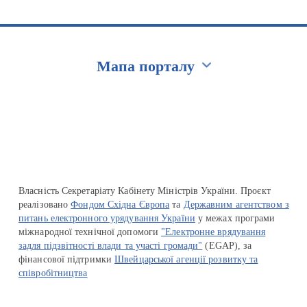
Мапа порталу
Перейти на сайт Ukraine.ua
Власність Секретаріату Кабінету Міністрів України. Проєкт
реалізовано
Фондом Східна Європа
та
Державним агентством з
питань електронного урядування України
у межах програми
міжнародної технічної допомоги
"Електронне врядування
задля підзвітності влади та участі громади"
(EGAP), за
фінансової підтримки
Швейцарської агенції розвитку та
співробітництва