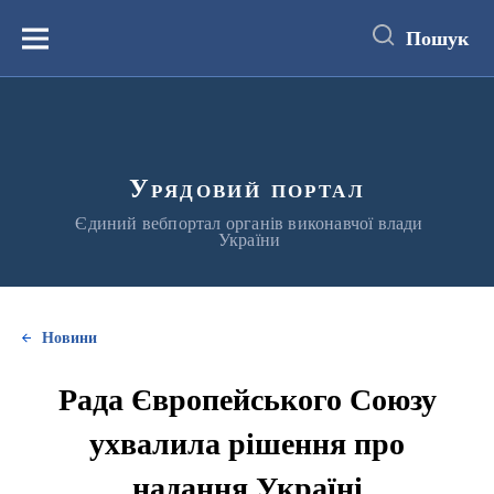
до
основного
Пошук
вмісту
Меню
Урядовий портал
Єдиний вебпортал органів виконавчої влади
України
Новини
Рада Європейського Союзу
ухвалила рішення про
надання Україні