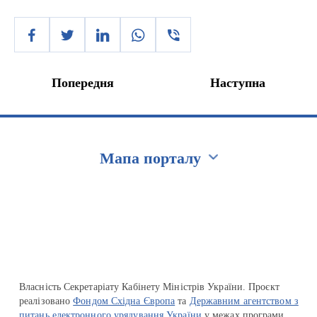
Попередня
Наступна
Мапа порталу
Перейти на сайт Ukraine.ua
Власність Секретаріату Кабінету Міністрів України. Проєкт
реалізовано
Фондом Східна Європа
та
Державним агентством з
питань електронного урядування України
у межах програми