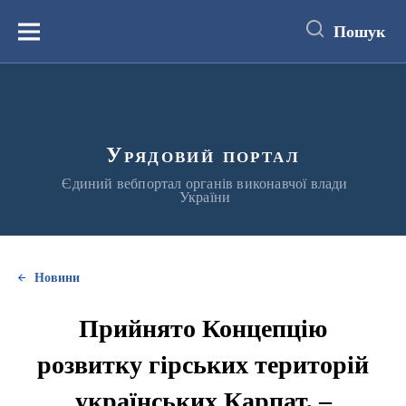
до
основного
Пошук
вмісту
Меню
Урядовий портал
Єдиний вебпортал органів виконавчої влади
України
Новини
Прийнято Концепцію
розвитку гірських територій
українських Карпат, –