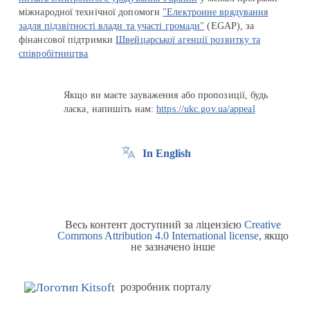
міжнародної технічної допомоги
"Електронне врядування
задля підзвітності влади та участі громади"
(EGAP), за
фінансової підтримки
Швейцарської агенції розвитку та
співробітництва
Якщо ви маєте зауваження або пропозиції, будь
ласка, напишіть нам:
https://ukc.gov.ua/appeal
In English
Весь контент доступний за ліцензією
Creative
Commons Attribution 4.0 International license
, якщо
не зазначено інше
розробник порталу