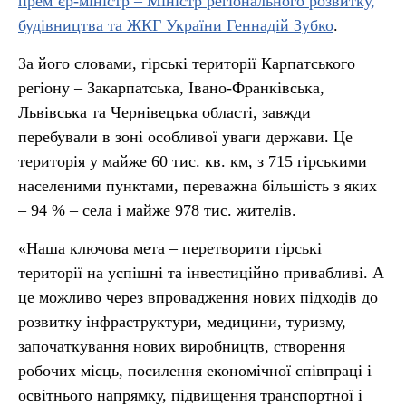
прем’єр-міністр – Міністр регіонального розвитку,
будівництва та ЖКГ України Геннадій Зубко
.
За його словами, гірські території Карпатського
регіону – Закарпатська, Івано-Франківська,
Львівська та Чернівецька області, завжди
перебували в зоні особливої уваги держави. Це
територія у майже 60 тис. кв. км, з 715 гірськими
населеними пунктами, переважна більшість з яких
– 94 % – села і майже 978 тис. жителів.
«Наша ключова мета – перетворити гірські
території на успішні та інвестиційно привабливі. А
це можливо через впровадження нових підходів до
розвитку інфраструктури, медицини, туризму,
започаткування нових виробництв, створення
робочих місць, посилення економічної співпраці і
освітнього напрямку, підвищення транспортної і