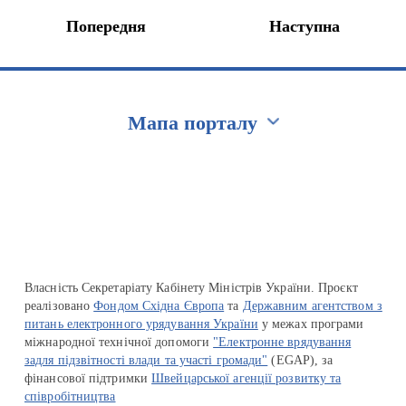
Попередня
Наступна
Мапа порталу
Перейти на сайт Ukraine.ua
Власність Секретаріату Кабінету Міністрів України. Проєкт
реалізовано
Фондом Східна Європа
та
Державним агентством з
питань електронного урядування України
у межах програми
міжнародної технічної допомоги
"Електронне врядування
задля підзвітності влади та участі громади"
(EGAP), за
фінансової підтримки
Швейцарської агенції розвитку та
співробітництва