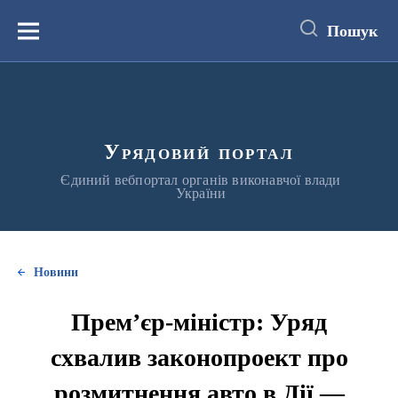
до
основного
Пошук
вмісту
Меню
Урядовий портал
Єдиний вебпортал органів виконавчої влади
України
Новини
Прем’єр-міністр: Уряд
схвалив законопроект про
розмитнення авто в Дії —