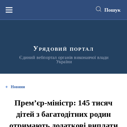
до
основного
Пошук
вмісту
Меню
Урядовий портал
Єдиний вебпортал органів виконавчої влади
України
Новини
Прем’єр-міністр: 145 тисяч
дітей з багатодітних родин
отримають додаткові виплати