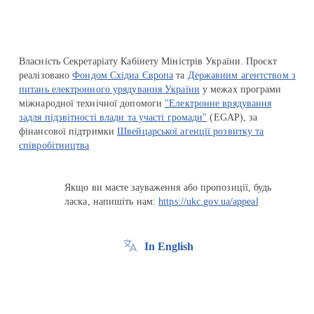
Власність Секретаріату Кабінету Міністрів України. Проєкт
реалізовано
Фондом Східна Європа
та
Державним агентством з
питань електронного урядування України
у межах програми
міжнародної технічної допомоги
"Електронне врядування
задля підзвітності влади та участі громади"
(EGAP), за
фінансової підтримки
Швейцарської агенції розвитку та
співробітництва
Якщо ви маєте зауваження або пропозиції, будь
ласка, напишіть нам:
https://ukc.gov.ua/appeal
In English