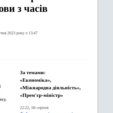
ви з часів
чня 2023 року о 13:47
За темами:
«Економіка»,
g
«Міжнародна діяльність»,
і
«Прем'єр-міністр»
нку,
,
22:22
06 серпня