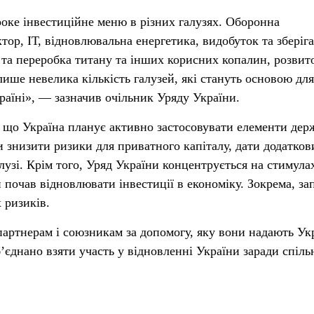
ке інвестиційне меню в різних галузях. Оборонна
тор, ІТ, відновлювальна енергетика, видобуток та зберіг
к та переробка титану та інших корисних копалин, розвит
лише невелика кількість галузей, які стануть основою для
раїні», — зазначив очільник Уряду України.
 що Україна планує активно застосовувати елементи дер
и знизити ризики для приватного капіталу, дати додатков
лузі. Крім того, Уряд України концентрується на стимула
н почав відновлювати інвестиції в економіку. Зокрема, з
 ризиків.
партнерам і союзникам за допомогу, яку вони надають Укр
об’єднано взяти участь у відновленні України заради спіль