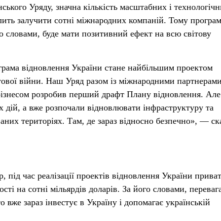
ського Уряду, значна кількість масштабних і технологіч
лить залучити сотні міжнародних компаній. Тому програ
го словами, буде мати позитивний ефект на всю світову
грама відновлення України стане найбільшим проектом
ітової війни. Наш Уряд разом із міжнародними партнерами
бізнесом розробив перший драфт Плану відновлення. Але
 дій, а вже розпочали відновлювати інфраструктуру та
них територіях. Там, де зараз відносно безпечно», — ск
, під час реалізації проектів відновлення України приват
ті на сотні мільярдів доларів. За його словами, переваг
о вже зараз інвестує в Україну і допомагає українській