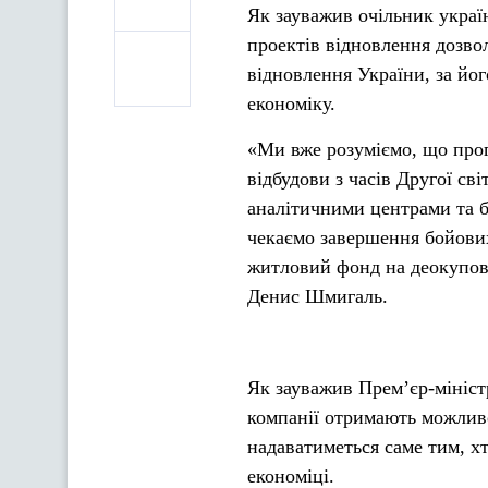
Як зауважив очільник україн
проектів відновлення дозво
відновлення України, за йо
економіку.
«Ми вже розуміємо, що про
відбудови з часів Другої св
аналітичними центрами та 
чекаємо завершення бойових
житловий фонд на деокупова
Денис Шмигаль.
Як зауважив Прем’єр-міністр
компанії отримають можливос
надаватиметься саме тим, хт
економіці.