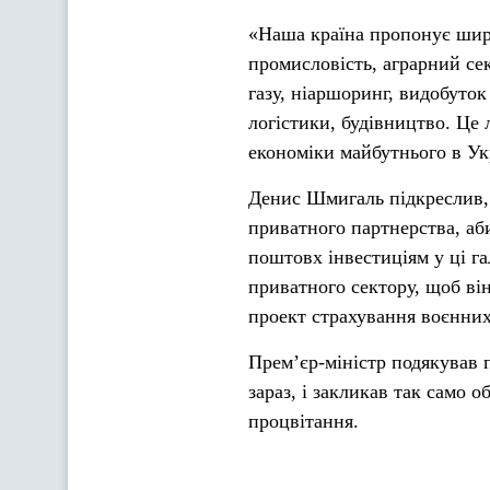
«Наша країна пропонує широ
промисловість, аграрний сек
газу, ніаршоринг, видобуто
логістики, будівництво. Це 
економіки майбутнього в Ук
Денис Шмигаль підкреслив,
приватного партнерства, аб
поштовх інвестиціям у ці га
приватного сектору, щоб ві
проект страхування воєнних
Прем’єр-міністр подякував 
зараз, і закликав так само 
процвітання.