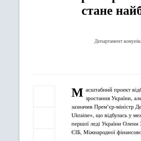
стане най
Департамент комуніка
М
асштабний проект від
зростання України, ал
зазначив Прем’єр-міністр Д
Ukraine», що відбулась у ме
першої леді України Олени 
ЄІБ, Міжнародної фінансово