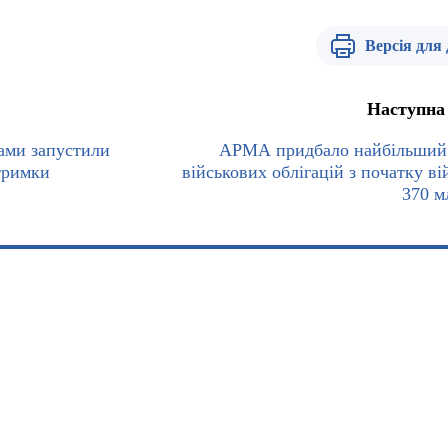
Версія для
Наступна
ами запустили
АРМА придбало найбільший
дтримки
військових облігацій з початку ві
370 м