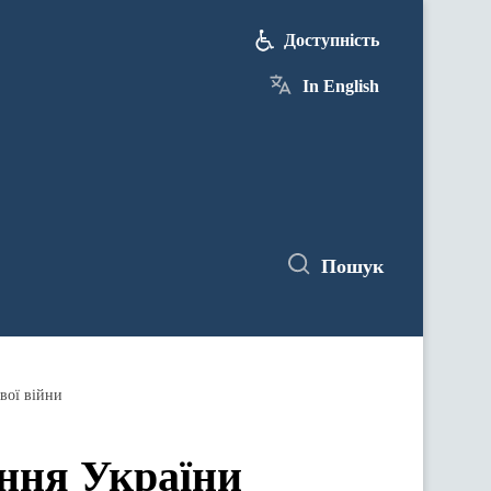
Доступність
In English
Пошук
вої війни
ення України