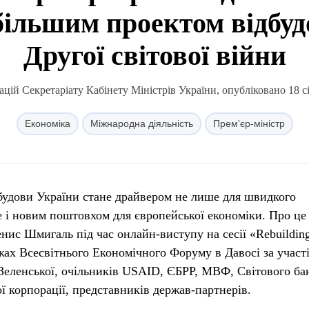
більшим проектом відбудо
Другої світової війни
цій Секретаріату Кабінету Міністрів України, опубліковано 18 сі
Економіка
Міжнародна діяльність
Прем'єр-міністр
будови України стане драйвером не лише для швидкого
е і новим поштовхом для європейської економіки. Про це
енис Шмигаль під час онлайн-виступу на сесії «Rebuildin
жах Всесвітнього Економічного Форуму в Давосі за участ
Зеленської, очільників USAID, ЄБРР, МВФ, Світового ба
ї корпорації, представників держав-партнерів.