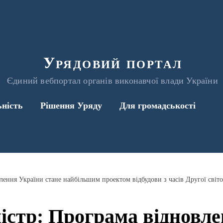
Урядовий портал
Єдиний вебпортал органів виконавчої влади України
ьність
Рішення Уряду
Для громадськості
лення України стане найбільшим проектом відбудови з часів Другої світо
істр: Програма відновл