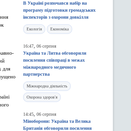
В Україні розпочався набір на
програму підготовки громадських
ання
інспекторів з охорони довкілля
ок
Екологія
Економіка
,
16:47
06 серпня
жавно-
Україна та Литва обговорили
посилення співпраці в межах
ий
міжнародного медичного
х для
партнерства
апущено
Міжнародна діяльність
аїні
Охорона здоров'я
ного
,
14:45
06 серпня
Міноборони: Україна та Велика
Британія обговорили посилення