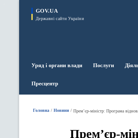
до
основного
GOV.UA
вмісту
Державні сайти України
Уряд і органи влади
Послуги
Діял
Пресцентр
Головна
Новини
Прем’єр-міністр: Програма віднов
Прем’єр-мін