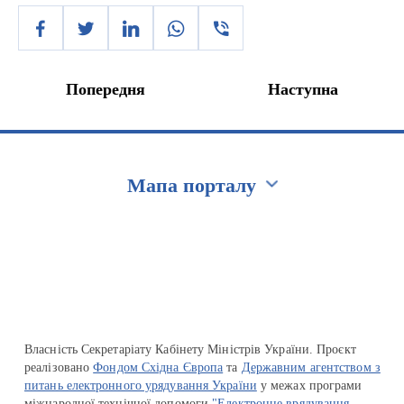
Попередня
Наступна
Мапа порталу
Перейти на сайт Ukraine.ua
Власність Секретаріату Кабінету Міністрів України. Проєкт
реалізовано
Фондом Східна Європа
та
Державним агентством з
питань електронного урядування України
у межах програми
міжнародної технічної допомоги
"Електронне врядування