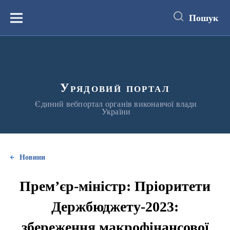
до
основного
Пошук
вмісту
Меню
Урядовий портал
Єдиний вебпортал органів виконавчої влади
України
Новини
Прем’єр-міністр: Пріоритети
Держбюджету-2023:
збереження макрофінансової