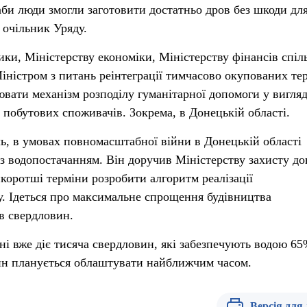
аби люди змогли заготовити достатньо дров без шкоди дл
 очільник Уряду.
ки, Міністерству економіки, Міністерству фінансів спіл
іністром з питань реінтеграції тимчасово окупованих те
вати механізм розподілу гуманітарної допомоги у вигляд
 побутових споживачів. Зокрема, в Донецькій області.
, в умовах повномасштабної війни в Донецькій області
 з водопостачанням. Він доручив Міністерству захисту до
йкоротші терміни розробити алгоритм реалізації
. Ідеться про максимальне спрощення будівництва
ів свердловин.
ні вже діє тисяча свердловин, які забезпечують водою 6
ин планується облаштувати найближчим часом.
Версія для