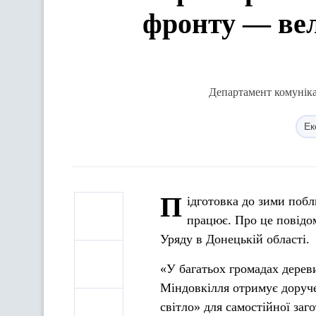
фронту — вел
Департамент комунікац
Ек
П
ідготовка до зими поб
працює. Про це повідо
Уряду в Донецькій області.
«У багатьох громадах дерев
Міндовкілля отримує доруче
світло» для самостійної за