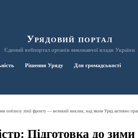
Урядовий портал
Єдиний вебпортал органів виконавчої влади України
ьність
Рішення Уряду
Для громадськості
зими поблизу лінії фронту — великий виклик, над яким Уряд активно пр
стр: Підготовка до зими 