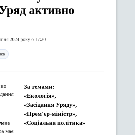
 Уряд активно
ипня 2024 року о 17:20
ика
вно
За темами:
ідання
«Екологія»,
«Засідання Уряду»,
«Прем'єр-міністр»,
«Соціальна політика»
лене
ра має