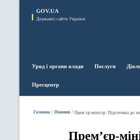
до
основного
GOV.UA
вмісту
Державні сайти України
Уряд і органи влади
Послуги
Діял
Пресцентр
Головна
Новини
Прем’єр-міністр: Підготовка до 
Прем’єр-міні