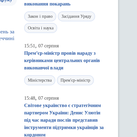
виконання покарань
Закон і право
Засідання Уряду
Освіта і наука
ень за
еччині
,
15:51
07 серпня
Прем’єр-міністр провів нараду з
керівниками центральних органів
виконавчої влади
Міністерства
Прем'єр-міністр
,
15:48
07 серпня
Світове українство є стратегічним
партнером України: Денис Улютін
під час наради послів представив
інструменти підтримки українців за
кордоном