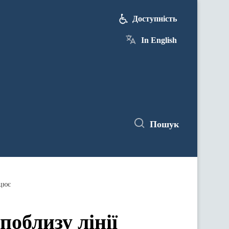
Доступність
In English
Пошук
ацює
поблизу лінії