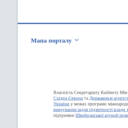
Мапа порталу
Перейти на сайт Ukraine.ua
Власність Секретаріату Кабінету Мін
Східна Європа
та
Державним агентст
України
у межах програми міжнародн
врядування задля підзвітності влади 
підтримки
Швейцарської агенції розв