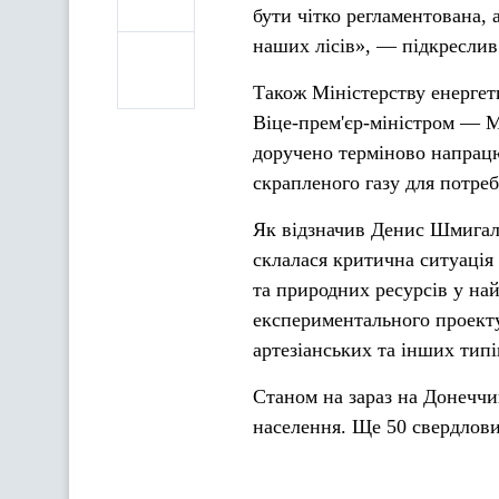
бути чітко регламентована, 
наших лісів», — підкреслив
Також Міністерству енергети
Віце-прем'єр-міністром — М
доручено терміново напрацю
скрапленого газу для потреб
Як відзначив Денис Шмигаль
склалася критична ситуація
та природних ресурсів у на
експериментального проекту
артезіанських та інших тип
Станом на зараз на Донеччи
населення. Ще 50 свердлов