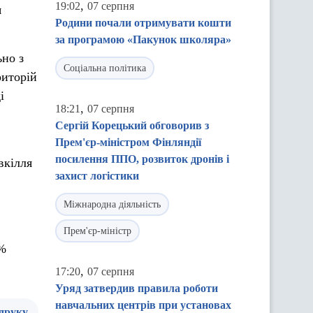
,
19:02
07 серпня
я
Родини почали отримувати кошти
за програмою «Пакунок школяра»
ьно з
Соціальна політика
риторій
і
,
18:21
07 серпня
Сергій Корецький обговорив з
Прем'єр-міністром Фінляндії
посилення ППО, розвиток дронів і
вкілля
захист логістики
Міжнародна діяльність
Прем'єр-міністр
5%
,
17:20
07 серпня
Уряд затвердив правила роботи
навчальних центрів при установах
 друку