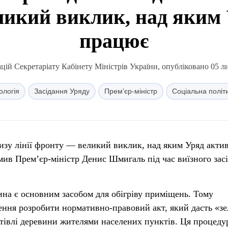
икий виклик, над яким
працює
ій Секретаріату Кабінету Міністрів України, опубліковано 05 л
ологія
Засідання Уряду
Прем'єр-міністр
Соціальна політ
лизу лінії фронту — великий виклик, над яким Уряд акти
мив Прем’єр-міністр Денис Шмигаль під час виїзного зас
ина є основним засобом для обігріву приміщень. Тому
ння розробити нормативно-правовий акт, який дасть «зе
готівлі деревини жителями населених пунктів. Ця процеду