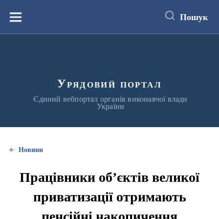
до
основного
Пошук
вмісту
Меню
Урядовий портал
Єдиний вебпортал органів виконавчої влади
України
Новини
Працівники об’єктів великої
приватизації отримають
пенсійні накопичення