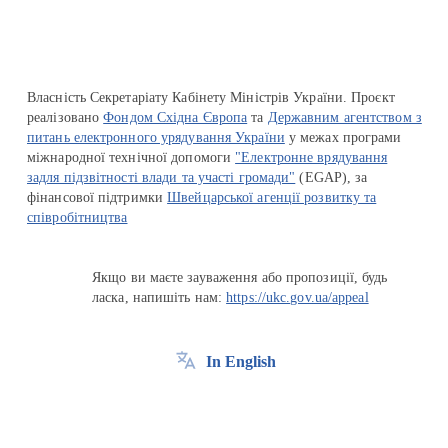
Власність Секретаріату Кабінету Міністрів України. Проєкт
реалізовано
Фондом Східна Європа
та
Державним агентством з
питань електронного урядування України
у межах програми
міжнародної технічної допомоги
"Електронне врядування
задля підзвітності влади та участі громади"
(EGAP), за
фінансової підтримки
Швейцарської агенції розвитку та
співробітництва
Якщо ви маєте зауваження або пропозиції, будь
ласка, напишіть нам:
https://ukc.gov.ua/appeal
In English