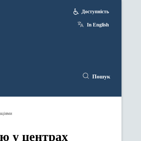
Доступність
In English
Пошук
аціями
ю у центрах