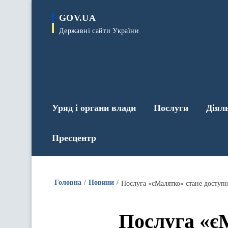
до
основного
GOV.UA
вмісту
Державні сайти України
Уряд і органи влади
Послуги
Діял
Пресцентр
Головна
Новини
Послуга «єМалятко» стане доступ
Послуга «є