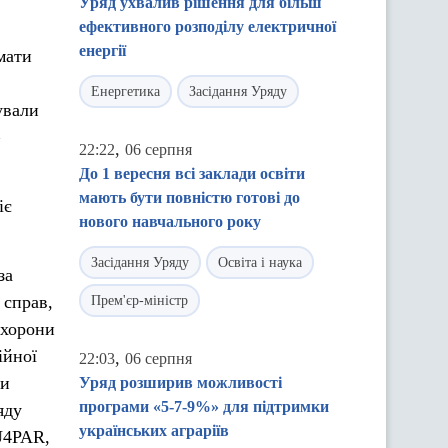
Уряд ухвалив рішення для більш
ефективного розподілу електричної
енергії
мати
Енергетика
Засідання Уряду
ували
,
22:22
06 серпня
До 1 вересня всі заклади освіти
мають бути повністю готові до
іє
нового навчального року
Засідання Уряду
Освіта і наука
за
 справ,
Прем'єр-міністр
охорони
ійної
,
22:03
06 серпня
ми
Уряд розширив можливості
програми «5-7-9%» для підтримки
яду
українських аграріїв
U4PAR,