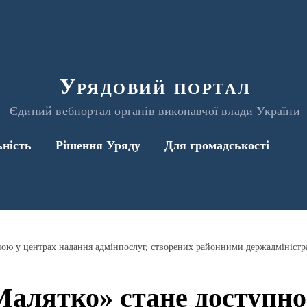
Урядовий портал
Єдиний вебпортал органів виконавчої влади України
ьність
Рішення Уряду
Для громадськості
ною у центрах надання адмінпослуг, створених районними держадміністр
Малятко» стане доступно