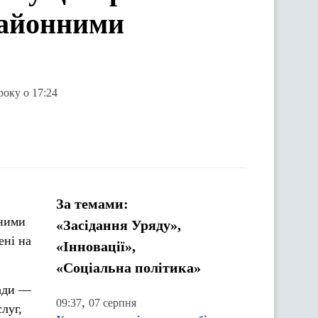
районними
року о 17:24
За темами:
нними
«Засідання Уряду»,
ені на
«Інновації»,
«Соціальна політика»
лади —
,
09:37
07 серпня
луг,