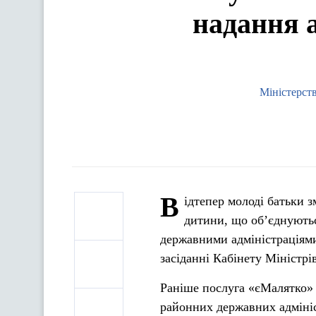
надання 
Міністерст
В
ідтепер молоді батьки 
дитини, що об’єднують
державними адміністраціями
засіданні Кабінету Міністрі
Раніше послуга «єМалятко» 
районних державних адмініст