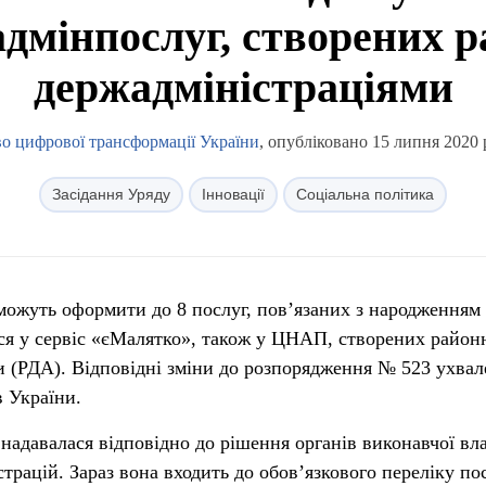
адмінпослуг, створених 
держадміністраціями
во цифрової трансформації України
, опубліковано 15 липня 2020 
Засідання Уряду
Інновації
Соціальна політика
зможуть оформити до 8 послуг, пов’язаних з народженням
ся у сервіс «єМалятко», також у ЦНАП, створених райо
 (РДА). Відповідні зміни до розпорядження № 523 ухвал
в України.
надавалася відповідно до рішення органів виконавчої в
рацій. Зараз вона входить до обов’язкового переліку пос