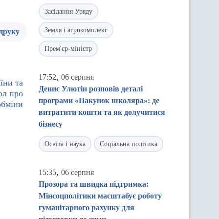
Засідання Уряду
Земля і агрокомплекс
 друку
Прем'єр-міністр
,
17:52
06 серпня
їни та
Денис Улютін розповів деталі
ол про
програми «Пакунок школяра»: де
обміни
витратити кошти та як долучитися
бізнесу
Освіта і наука
Соціальна політика
,
15:35
06 серпня
Прозора та швидка підтримка:
Мінсоцполітики масштабує роботу
гуманітарного рахунку для