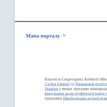
Мапа порталу
Перейти на сайт Ukraine.ua
Власність Секретаріату Кабінету Мін
Східна Європа
та
Державним агентст
України
у межах програми міжнародн
врядування задля підзвітності влади 
підтримки
Швейцарської агенції розв