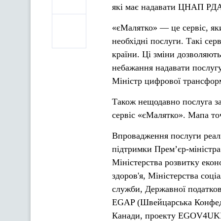
які має надавати ЦНАП РД
«єМалятко» — це сервіс, як
необхідні послуги. Такі се
країни. Ці зміни дозволяють
небажання надавати послугу
Міністр цифрової трансформ
Також нещодавно послуга за
сервіс «єМалятко». Мапа точ
Впровадження послуги реалі
підтримки Прем’єр-міністра
Міністерства розвитку еконо
здоров'я, Міністерства соці
служби, Державної податков
EGAP (Швейцарська Конфеде
Канади, проекту EGOV4UK