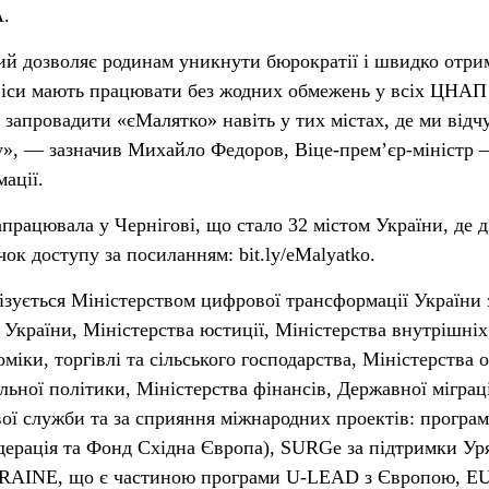
А.
ий дозволяє родинам уникнути бюрократії і швидко отри
рвіси мають працювати без жодних обмежень у всіх ЦНАП
 запровадити «єМалятко» навіть у тих містах, де ми відч
», — зазначив Михайло Федоров, Віце-прем’єр-міністр –
ації.
працювала у Чернігові, що стало 32 містом України, де д
ок доступу за посиланням: bit.ly/eMalyatko.
зується Міністерством цифрової трансформації України 
 України, Міністерства юстиції, Міністерства внутрішніх
міки, торгівлі та сільського господарства, Міністерства 
альної політики, Міністерства фінансів, Державної міграц
ої служби та за сприяння міжнародних проектів: програ
рація та Фонд Східна Європа), SURGe за підтримки Ур
RAINE, що є частиною програми U-LEAD з Європою, E