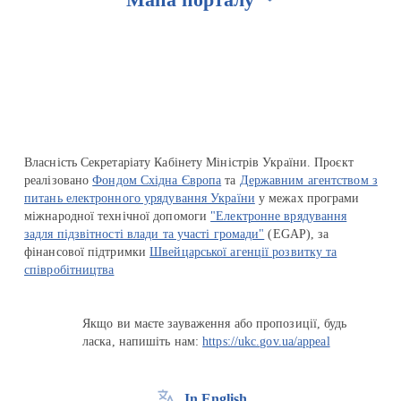
Перейти на сайт Ukraine.ua
Власність Секретаріату Кабінету Міністрів України. Проєкт
реалізовано
Фондом Східна Європа
та
Державним агентством з
питань електронного урядування України
у межах програми
міжнародної технічної допомоги
"Електронне врядування
задля підзвітності влади та участі громади"
(EGAP), за
фінансової підтримки
Швейцарської агенції розвитку та
співробітництва
Якщо ви маєте зауваження або пропозиції, будь
ласка, напишіть нам:
https://ukc.gov.ua/appeal
In English