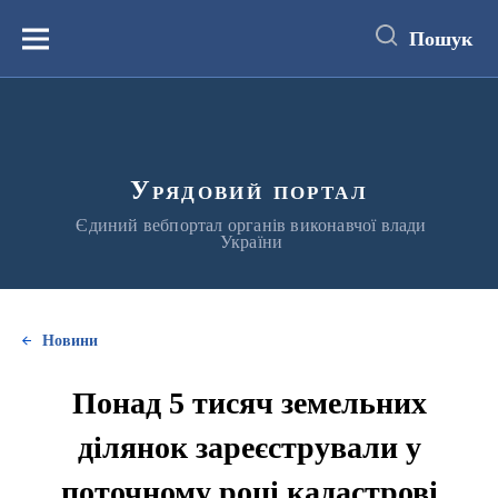
до
основного
Пошук
вмісту
Меню
Урядовий портал
Єдиний вебпортал органів виконавчої влади
України
Новини
Понад 5 тисяч земельних
ділянок зареєстрували у
поточному році кадастрові