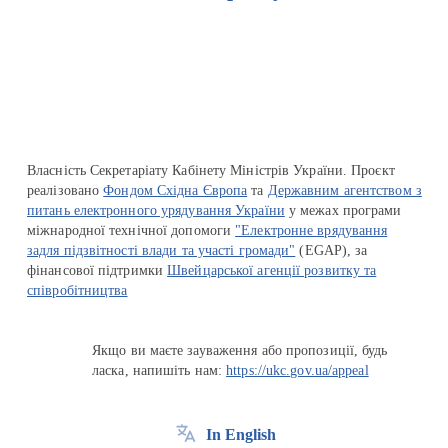
Перейти на сайт Ukraine.ua
Власність Секретаріату Кабінету Міністрів України. Проєкт
реалізовано
Фондом Східна Європа
та
Державним агентством з
питань електронного урядування України
у межах програми
міжнародної технічної допомоги
"Електронне врядування
задля підзвітності влади та участі громади"
(EGAP), за
фінансової підтримки
Швейцарської агенції розвитку та
співробітництва
Якщо ви маєте зауваження або пропозиції, будь
ласка, напишіть нам:
https://ukc.gov.ua/appeal
In English