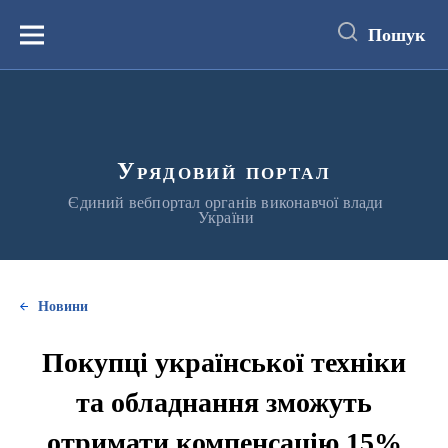
до
основного
Пошук
вмісту
Меню
Урядовий портал
Єдиний вебпортал органів виконавчої влади
України
Новини
Покупці української техніки
та обладнання зможуть
отримати компенсацію 15%