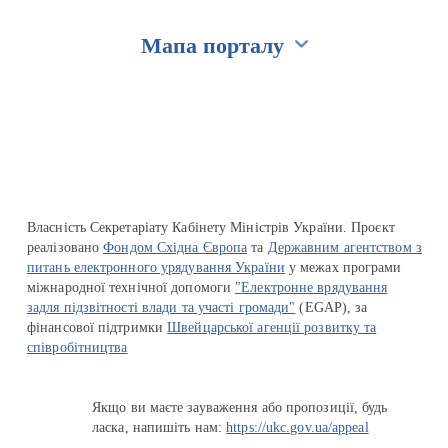
Мапа порталу
Перейти на сайт Ukraine.ua
Власність Секретаріату Кабінету Міністрів України. Проєкт
реалізовано
Фондом Східна Європа
та
Державним агентством з
питань електронного урядування України
у межах програми
міжнародної технічної допомоги
"Електронне врядування
задля підзвітності влади та участі громади"
(EGAP), за
фінансової підтримки
Швейцарської агенції розвитку та
співробітництва
Якщо ви маєте зауваження або пропозиції, будь
ласка, напишіть нам:
https://ukc.gov.ua/appeal