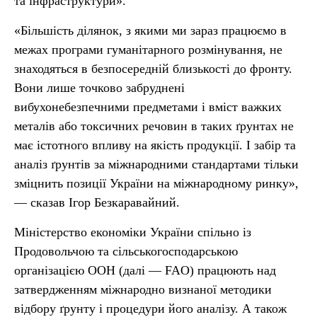
та інфраструктури».
«Більшість ділянок, з якими ми зараз працюємо в
межах програми гуманітарного розмінування, не
знаходяться в безпосередній близькості до фронту.
Вони лише точково забруднені
вибухонебезпечними предметами і вміст важких
металів або токсичних речовин в таких ґрунтах не
має істотного впливу на якість продукції. І забір та
аналіз ґрунтів за міжнародними стандартами тільки
зміцнить позиції України на міжнародному ринку»,
— сказав Ігор Безкаравайний.
Міністерство економіки України спільно із
Продовольчою та сільськогосподарською
організацією ООН (далі — FAO) працюють над
затвердженням міжнародно визнаної методики
відбору ґрунту і процедури його аналізу. А також