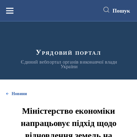
до
основного
Пошук
вмісту
Меню
Урядовий портал
Єдиний вебпортал органів виконавчої влади
України
Новини
Міністерство економіки
напрацьовує підхід щодо
відновлення земель на