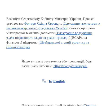
Власність Секретаріату Кабінету Міністрів України. Проєкт
реалізовано
Фондом Східна Європа
та
Державним агентством з
питань електронного урядування України
у межах програми
міжнародної технічної допомоги
"Електронне врядування
задля підзвітності влади та участі громади"
(EGAP), за
фінансової підтримки
Швейцарської агенції розвитку та
співробітництва
Якщо ви маєте зауваження або пропозиції, будь
ласка, напишіть нам:
https://ukc.gov.ua/appeal
In English
Весь контент доступний за ліцензією
Creative