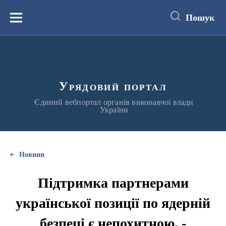
до
основного
Пошук
вмісту
Меню
Урядовий портал
Єдиний вебпортал органів виконавчої влади
України
Новини
Підтримка партнерами
української позиції по ядерній
безпеці є непохитною, -