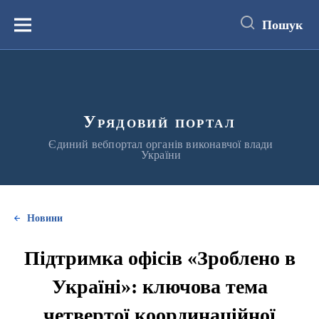
до
основного
Пошук
вмісту
Меню
Урядовий портал
Єдиний вебпортал органів виконавчої влади
України
Новини
Підтримка офісів «Зроблено в
Україні»: ключова тема
четвертої координаційної