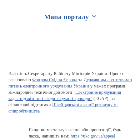
Мапа порталу
Перейти на сайт Ukraine.ua
Власність Секретаріату Кабінету Міністрів України. Проєкт
реалізовано
Фондом Східна Європа
та
Державним агентством з
питань електронного урядування України
у межах програми
міжнародної технічної допомоги
"Електронне врядування
задля підзвітності влади та участі громади"
(EGAP), за
фінансової підтримки
Швейцарської агенції розвитку та
співробітництва
Якщо ви маєте зауваження або пропозиції, будь
ласка, напишіть нам:
https://ukc.gov.ua/appeal