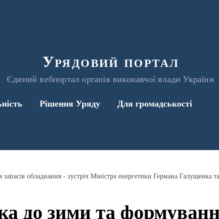
Урядовий портал
Єдиний вебпортал органів виконавчої влади України
ьність
Рішення Уряду
Для громадськості
ка до зими та формуванн