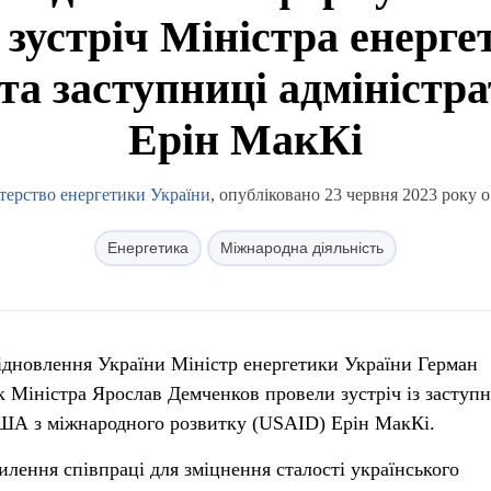
 зустріч Міністра енерг
та заступниці адміністр
Ерін МакКі
терство енергетики України
, опубліковано 23 червня 2023 року о
Енергетика
Міжнародна діяльність
ідновлення України Міністр енергетики України Герман
к Міністра Ярослав Демченков провели зустріч із заступ
США з міжнародного розвитку (USAID) Ерін МакКі.
илення співпраці для зміцнення сталості українського