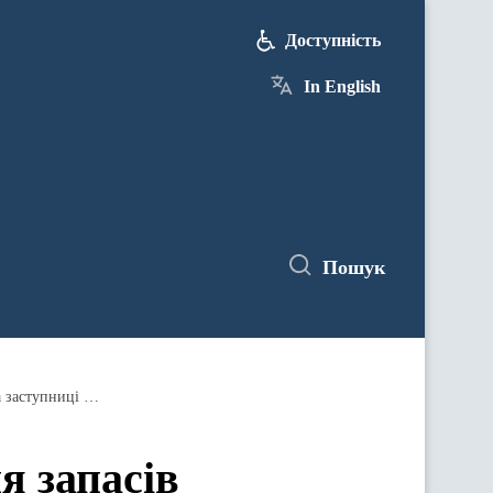
Доступність
In English
Пошук
Підготовка до зими та формування запасів обладнання - зустріч Міністра енергетики Германа Галущенка та заступниці адміністратора USAID Ерін МакКі
я запасів