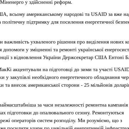
 Міненерго у здійсненні реформ.
ША, всьому американському народові та USAID за вже н
а політичну підтримку для посилення енергетичної безпе
и важливість ухваленого рішення про виділення нових к
я допомоги у зміцненні та ремонті української енергосис
енції з відновлення України Держсекретар США Ентоні Б
акКі акцентували на підготовці до зими та участі USAI
ки у закупівлі необхідного енергетичного обладнання чер
и та внесок американської сторони - 25 мільйонів дола
 наймасштабніша за часи незалежності ремонтна кампанія
жах підготовки до опалювального сезону. Ремонтуються
режі операторів систем розподілу. Ми розуміємо, що з
е посилити удари по цивільній енергетичній інфраструк