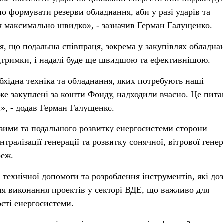
о формувати резерви обладнання, аби у разі ударів та
 максимально швидко», - зазначив Герман Галущенко.
я, що подальша співпраця, зокрема у закупівлях обладна
дтримки, і надалі буде ще швидшою та ефективнішою.
бхідна техніка та обладнання, яких потребують наші
 вже закуплені за кошти Фонду, надходили вчасно. Це пит
и», - додав Герман Галущенко.
 зими та подальшого розвитку енергосистеми сторони
ралізації генерації та розвитку сонячної, вітрової генер
реж.
технічної допомоги та розроблення інструментів, які до
ля виконання проектів у секторі ВДЕ, що важливо для
ості енергосистеми.