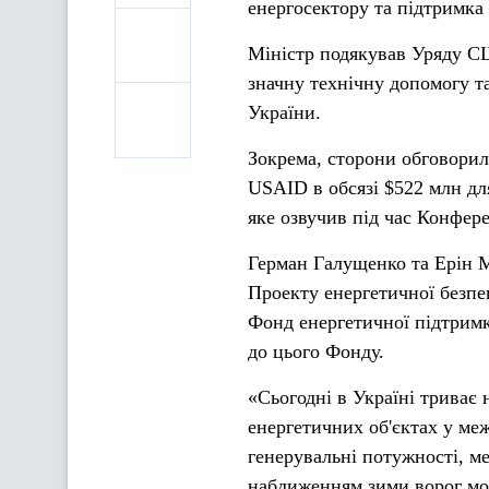
енергосектору та підтримка
Міністр подякував Уряду С
значну технічну допомогу т
України.
Зокрема, сторони обговорил
USAID в обсязі $522 млн дл
яке озвучив під час Конфер
Герман Галущенко та Ерін М
Проекту енергетичної безпе
Фонд енергетичної підтримк
до цього Фонду.
«Сьогодні в Україні триває
енергетичних об'єктах у ме
генерувальні потужності, ме
наближенням зими ворог мож