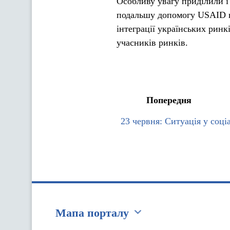
Особливу увагу приділили і
подальшу допомогу USAID в 
інтеграції українських рин
учасників ринків.
Попередня
23 червня: Ситуація у соці
Мапа порталу