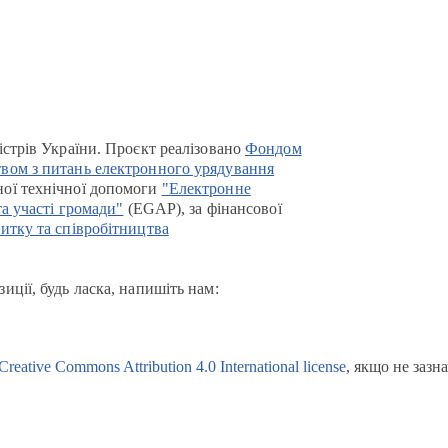
істрів України. Проєкт реалізовано
Фондом
вом з питань електронного урядування
ої технічної допомоги
"Електронне
та участі громади"
(EGAP), за фінансової
итку та співробітництва
иції, будь ласка, напишіть нам:
Creative Commons Attribution 4.0 International license
, якщо не зазн