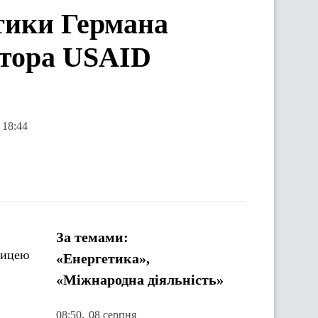
етики Германа
атора USAID
 18:44
За темами:
ницею
«Енергетика»,
«Міжнародна діяльність»
,
08:50
08 серпня