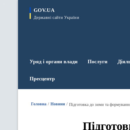
до
основного
GOV.UA
вмісту
Державні сайти України
Уряд і органи влади
Послуги
Діял
Пресцентр
Головна
Новини
Підготов