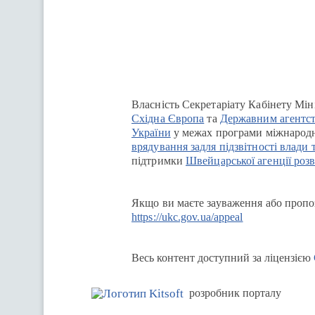
Перейти на сайт Ukraine.ua
Власність Секретаріату Кабінету Мін
Східна Європа
та
Державним агентст
України
у межах програми міжнародн
врядування задля підзвітності влади 
підтримки
Швейцарської агенції розв
Якщо ви маєте зауваження або пропоз
https://ukc.gov.ua/appeal
Весь контент доступний за ліцензією
розробник порталу