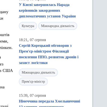
У Києві завершилась Нарада
керівників закордонних
адану
дипломатичних установ України
ки
Культура
Міжнародна діяльність
оштів
,
18:21
07 серпня
теми,
Сергій Корецький обговорив з
лінкен.
Прем'єр-міністром Фінляндії
посилення ППО, розвиток дронів і
D
захист логістики
ез
рів США
Міжнародна діяльність
Прем'єр-міністр
 на
,
15:39
07 серпня
Німеччина передала Хмельниччині
турі.
12 одиниць енергетичного