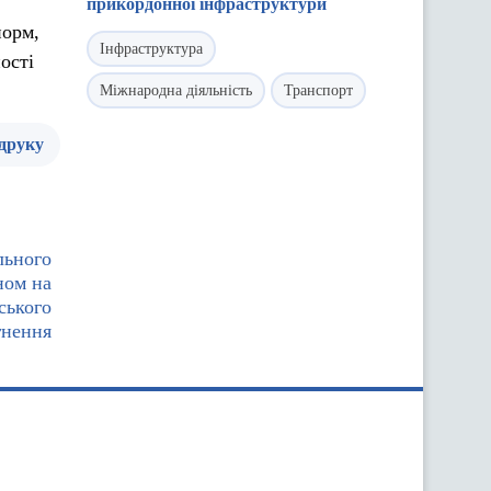
прикордонної інфраструктури
норм,
Інфраструктура
ості
Міжнародна діяльність
Транспорт
 друку
льного
ном на
ського
гнення