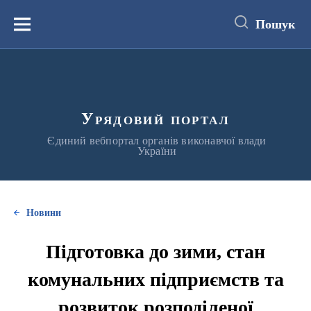
до
основного
Пошук
вмісту
Меню
Урядовий портал
Єдиний вебпортал органів виконавчої влади
України
Новини
Підготовка до зими, стан
комунальних підприємств та
розвиток розподіленої