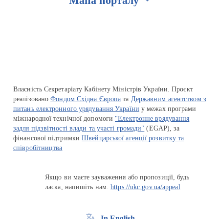
Мапа порталу
Перейти на сайт Ukraine.ua
Власність Секретаріату Кабінету Міністрів України. Проєкт
реалізовано
Фондом Східна Європа
та
Державним агентством з
питань електронного урядування України
у межах програми
міжнародної технічної допомоги
"Електронне врядування
задля підзвітності влади та участі громади"
(EGAP), за
фінансової підтримки
Швейцарської агенції розвитку та
співробітництва
Якщо ви маєте зауваження або пропозиції, будь
ласка, напишіть нам:
https://ukc.gov.ua/appeal
In English