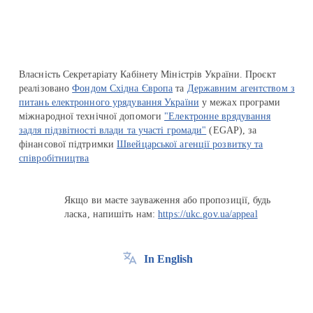
Власність Секретаріату Кабінету Міністрів України. Проєкт
реалізовано
Фондом Східна Європа
та
Державним агентством з
питань електронного урядування України
у межах програми
міжнародної технічної допомоги
"Електронне врядування
задля підзвітності влади та участі громади"
(EGAP), за
фінансової підтримки
Швейцарської агенції розвитку та
співробітництва
Якщо ви маєте зауваження або пропозиції, будь
ласка, напишіть нам:
https://ukc.gov.ua/appeal
In English