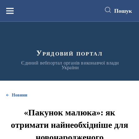
до
основного
Пошук
вмісту
Меню
Урядовий портал
Єдиний вебпортал органів виконавчої влади
України
Новини
«Пакунок малюка»: як
отримати найнеобхідніше для
новонародженого