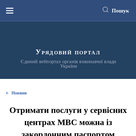
до
основного
Пошук
вмісту
Меню
Урядовий портал
Єдиний вебпортал органів виконавчої влади
України
Новини
Отримати послуги у сервісних
центрах МВС можна із
закордонним паспортом