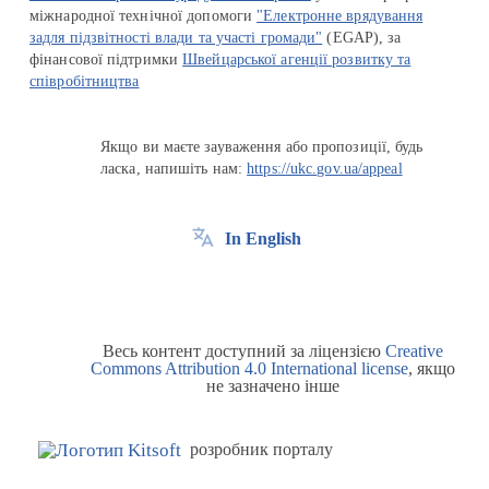
міжнародної технічної допомоги
"Електронне врядування
задля підзвітності влади та участі громади"
(EGAP), за
фінансової підтримки
Швейцарської агенції розвитку та
співробітництва
Якщо ви маєте зауваження або пропозиції, будь
ласка, напишіть нам:
https://ukc.gov.ua/appeal
In English
Весь контент доступний за ліцензією
Creative
Commons Attribution 4.0 International license
, якщо
не зазначено інше
розробник порталу