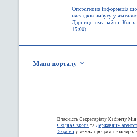
Оперативна інформація щод
наслідків вибуху у житлов
Дарницькому районі Києва
15:00)
Мапа порталу
Перейти на сайт Ukraine.ua
Власність Секретаріату Кабінету Мін
Східна Європа
та
Державним агентст
України
у межах програми міжнародн