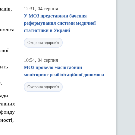
,
адів,
12:31
04 серпня
У МОЗ представили бачення
реформування системи медичної
поліса
статистики в Україні
Охорона здоров'я
ової
,
10:54
04 серпня
вить
МОЗ провело масштабний
моніторинг реабілітаційної допомоги
.
Охорона здоров'я
ади,
ативних
о фонду
ності,