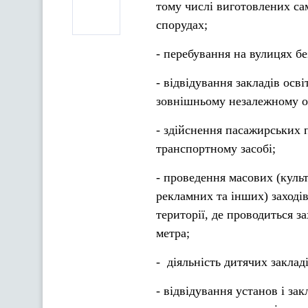
тому числі виготовлених са
спорудах;
- перебування на вулицях бе
- відвідування закладів осві
зовнішньому незалежному оц
- здійснення пасажирських п
транспортному засобі;
- проведення масових (куль
рекламних та інших) заходів
території, де проводиться з
метра;
- діяльність дитячих заклад
- відвідування установ і за