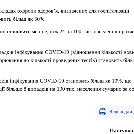
акладах охорони здоров’я, визначених для госпіталізації
овить більш як 50%.
ань становить менше, ніж 24 на 100 тис. населення протя
падків інфікування COVID-19 (відношення кількості нов
орювання до кількості проведених тестів) становить біль
дків інфікування COVID-19 становить більш як 10%, що
ції більше 8 випадків на 100 тис. населення сумарно за о
Версія для
Наступна