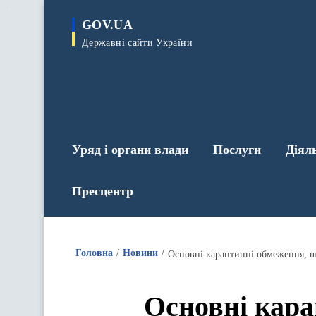
до
основного
GOV.UA
вмісту
Державні сайти України
Уряд і органи влади
Послуги
Діял
Пресцентр
Головна
Новини
Основні карантинні обмеження, що
Основні кара