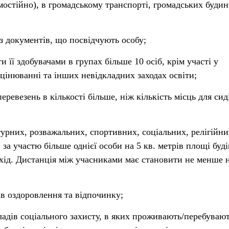
мостійно), в громадському транспорті, громадських будин
з документів, що посвідчують особу;
ти її здобувачами в групах більше 10 осіб, крім участі у
інюванні та інших невідкладних заходах освіти;
еревезень в кількості більше, ніж кількість місць для сид
турних, розважальних, спортивних, соціальних, релігійни
 за участю більше однієї особи на 5 кв. метрів площі буді
ахід. Дистанція між учасниками має становити не менше н
ів оздоровлення та відпочинку;
кладів соціального захисту, в яких проживають/перебуваю