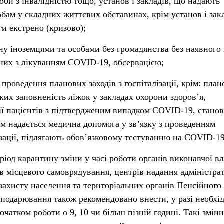
оби з інвалідністю тощо, установ і закладів, що надають
обам у складних життєвих обставинах, крім установ і закл
ги екстрено (кризово);
ну іноземцями та особами без громадянства без наявного 
аних з лікуванням COVID-19, обсервацією;
 проведення планових заходів з госпіталізації, крім: план
 яких заповненість ліжок у закладах охорони здоров’я,
ції пацієнтів з підтвердженим випадком COVID-19, стано
м надається медична допомога у зв’язку з проведенням
ізації, підлягають обов’язковому тестуванню на COVID-19
іод карантину зміни у часі роботи органів виконавчої вл
ів місцевого самоврядування, центрів надання адміністр
 захисту населення та територіальних органів Пенсійног
сподарювання також рекомендовано внести, у разі необхід
очатком роботи о 9, 10 чи більш пізній годині. Такі зміни