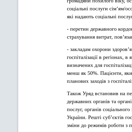
громадяни похилого віку, ос
соціальні послуги сім’ям/ос
які надають соціальні послу
- перетин державного кордо
страхування витрат, пов’яз
- закладам охорони здоров’я
госпіталізації в регіонах, в
визначених для госпіталіза
менш як 50%. Пацієнти, яки
планових заходів з госпітал
Також Уряд встановив на пер
державних органів та орган
послуг, органів соціального
України. Решті суб’єктів го
зміни до режимів роботи з п