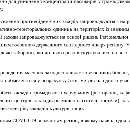
но для уникнення концентрації пасажирів у громадсько
у.
осилення протиепідемічних заходів запроваджуються на р
ративно-територіальних одиниць на територіях із значним
заходи запроваджуються на основі рішень Регіональної к
нням головного державного санітарного лікаря регіону. У
 деякі заборони, які до цього розповсюджувались на всю
проведення масових заходів з кількістю учасників більше,
иків обмежується у розрахунку 5 кв. метрів на одного уча
оботі закладів громадського харчування (ресторанів, каф
ьних центрів, закладів розміщення (готелі, хостели), зак
тнес-центрів, закладів культури тощо.
нням COVID-19 вважається регіон, в якому наявна одна з