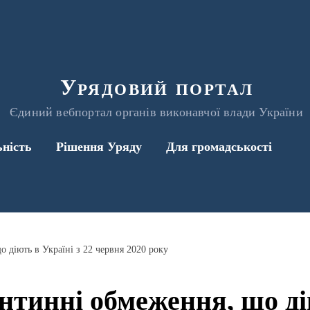
Урядовий портал
Єдиний вебпортал органів виконавчої влади України
ьність
Рішення Уряду
Для громадськості
 діють в Україні з 22 червня 2020 року
нтинні обмеження, що ді