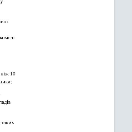
му
івні
омісії
 ніж 10
сника;
е
ладів
 таких