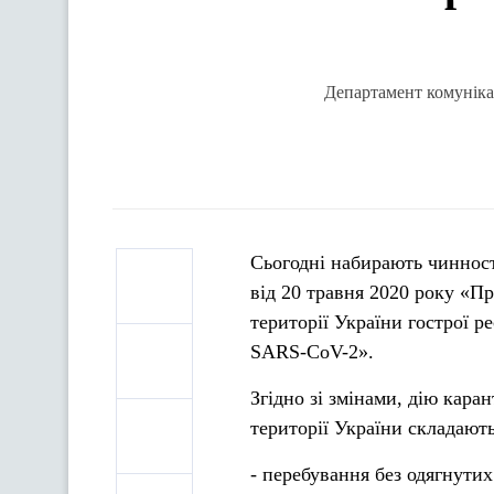
Департамент комунікац
Сьогодні набирають чинност
від 20 травня 2020 року «П
території України гострої 
SARS-CoV-2».
Згідно зі змінами, дію кара
території України складають
- перебування без одягнутих