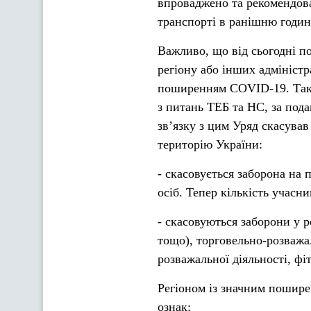
впроваджено та рекомендова
транспорті в ранішню годин
Важливо, що від сьогодні п
регіону або інших адмініст
поширенням COVID-19. Такі 
з питань ТЕБ та НС, за пода
зв’язку з цим Уряд скасував
територію України:
- скасовується заборона на 
осіб. Тепер кількість учасн
- скасовуються заборони у р
тощо), торговельно-розважал
розважальної діяльності, фі
Регіоном із значним пошире
ознак: