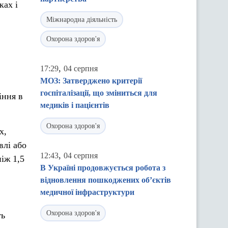
ках і
Міжнародна діяльність
Охорона здоров'я
,
17:29
04 серпня
МОЗ: Затверджено критерії
госпіталізації, що зміниться для
іння в
медиків і пацієнтів
Охорона здоров'я
х,
влі або
,
12:43
04 серпня
іж 1,5
В Україні продовжується робота з
відновлення пошкоджених об’єктів
медичної інфраструктури
Охорона здоров'я
ть