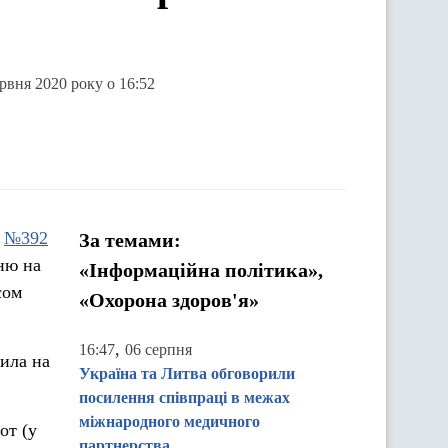
рвня 2020 року о 16:52
и
№392
За темами:
ню на
«Інформаційна політика»,
сом
«Охорона здоров'я»
,
16:47
06 серпня
вила на
Україна та Литва обговорили
посилення співпраці в межах
міжнародного медичного
от (у
партнерства