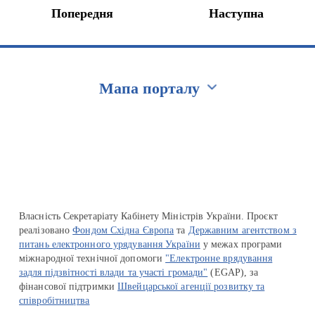
Попередня
Наступна
Мапа порталу
Перейти на сайт Ukraine.ua
Власність Секретаріату Кабінету Міністрів України. Проєкт
реалізовано
Фондом Східна Європа
та
Державним агентством з
питань електронного урядування України
у межах програми
міжнародної технічної допомоги
"Електронне врядування
задля підзвітності влади та участі громади"
(EGAP), за
фінансової підтримки
Швейцарської агенції розвитку та
співробітництва