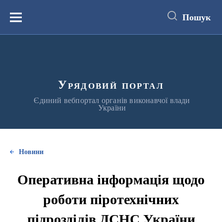
до
основного
Пошук
вмісту
Меню
Урядовий портал
Єдиний вебпортал органів виконавчої влади
України
Новини
Оперативна інформація щодо
роботи піротехнічних
підрозділів ДСНС України