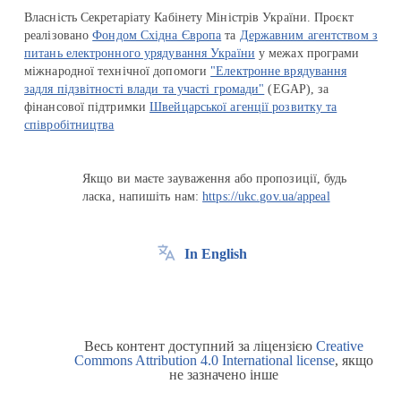
Власність Секретаріату Кабінету Міністрів України. Проєкт
реалізовано
Фондом Східна Європа
та
Державним агентством з
питань електронного урядування України
у межах програми
міжнародної технічної допомоги
"Електронне врядування
задля підзвітності влади та участі громади"
(EGAP), за
фінансової підтримки
Швейцарської агенції розвитку та
співробітництва
Якщо ви маєте зауваження або пропозиції, будь
ласка, напишіть нам:
https://ukc.gov.ua/appeal
In English
Весь контент доступний за ліцензією
Creative
Commons Attribution 4.0 International license
, якщо
не зазначено інше