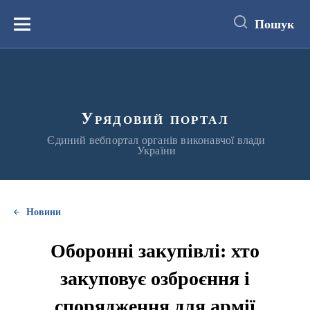
до
основного
Пошук
вмісту
Меню
Урядовий портал
Єдиний вебпортал органів виконавчої влади
України
Новини
Оборонні закупівлі: хто
закуповує озброєння і
спорядження для армії