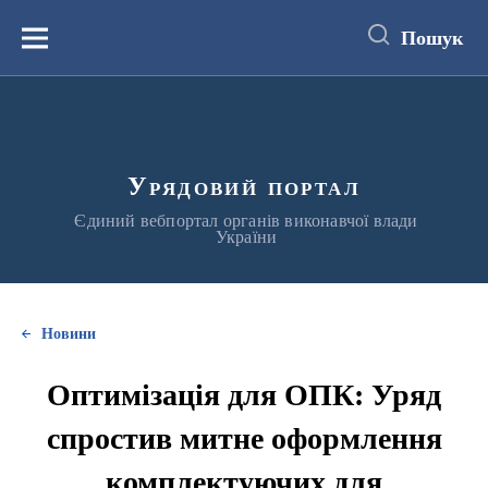
до
основного
Пошук
вмісту
Меню
Урядовий портал
Єдиний вебпортал органів виконавчої влади
України
Новини
Оптимізація для ОПК: Уряд
спростив митне оформлення
комплектуючих для