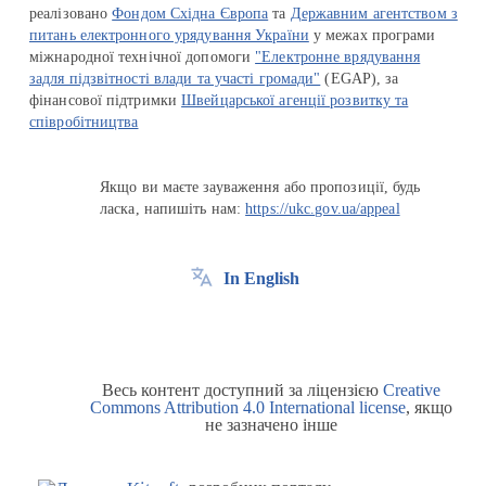
реалізовано
Фондом Східна Європа
та
Державним агентством з
питань електронного урядування України
у межах програми
міжнародної технічної допомоги
"Електронне врядування
задля підзвітності влади та участі громади"
(EGAP), за
фінансової підтримки
Швейцарської агенції розвитку та
співробітництва
Якщо ви маєте зауваження або пропозиції, будь
ласка, напишіть нам:
https://ukc.gov.ua/appeal
In English
Весь контент доступний за ліцензією
Creative
Commons Attribution 4.0 International license
, якщо
не зазначено інше