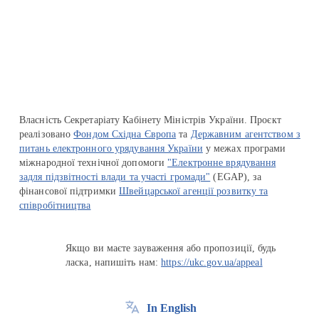
Перейти на сайт Ukraine.ua
Власність Секретаріату Кабінету Міністрів України. Проєкт
реалізовано
Фондом Східна Європа
та
Державним агентством з
питань електронного урядування України
у межах програми
міжнародної технічної допомоги
"Електронне врядування
задля підзвітності влади та участі громади"
(EGAP), за
фінансової підтримки
Швейцарської агенції розвитку та
співробітництва
Якщо ви маєте зауваження або пропозиції, будь
ласка, напишіть нам:
https://ukc.gov.ua/appeal
In English