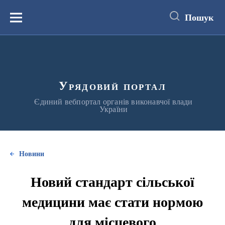
до
основного
Пошук
вмісту
Меню
Урядовий портал
Єдиний вебпортал органів виконавчої влади
України
Новини
Новий стандарт сільської
медицини має стати нормою
для місцевого